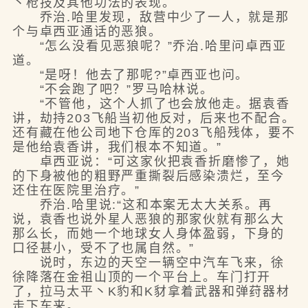
丶枪技及其他功法的表现。
乔治.哈里发现，敌营中少了一人，就是那
个与卓西亚通话的恶狼。
“怎么没看见恶狼呢？”乔治.哈里问卓西亚
道。
“是呀！他去了那呢?”卓西亚也问。
“不会跑了吧？”罗马哈林说。
“不管他，这个人抓了也会放他走。据袁香
讲，劫持203飞船当初他反对，后来也不配合。
还有藏在他公司地下仓厍的203飞船残体，要不
是他给袁香讲，我们根本不知道。”
卓西亚说：“可这家伙把袁香折磨惨了，她
的下身被他的粗野严重撕裂后感染溃烂，至今
还住在医院里治疗。”
乔治.哈里说:“这和本案无太大关系。再
说，袁香也说外星人恶狼的那家伙就有那么大
那么长，而她一个地球女人身体盈弱，下身的
口径甚小，受不了也属自然。”
说时，东边的天空一辆空中汽车飞来，徐
徐降落在金祖山顶的一个平台上。车门打开
了，拉马太平丶K豹和K豺拿着武器和弹荮器材
走下车来。