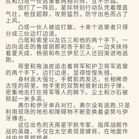
队和凸塔一伙逃窜者两相对阵，互不示弱。
但打了一阵后，星际特别行动队凭着理直
气壮，枪技超群，攻势猛烈，防守出色而占了
上风。
凸塔一伙人被迫打散。十来个逃窜者只得
分成三伙边打边退。
凸塔和索里以及匹三和他的两个手下，一
边向追击的鲁缇丽那和杏子射击，一边夹挟持
着夏天成、杨丽和布兰伊尼三人迂回渐进地逃
跑。
荷里和拖油皮追击着将军和护卫将军逃窜
的两个手下。边打边退，显得惊惶失措。
身材高大强壮，手臂肌肉发达，长相稀奇
古怪的荷里。他手里的双筒枪管射出的子弹，
密集地击打在将军等人的脚下。尘土和沙石被
掀起一米多高。
弗尔和伊牙单兵对打。弗尔没有逃跑.只是
利用现场的地形和障碍物不断变换着姿势与伊
牙摶击。
这位出色的天南星宇航专家、指挥战舰作
战的英雄，不仅在太空表现是键将，在地面作
战中也是娇娇者。