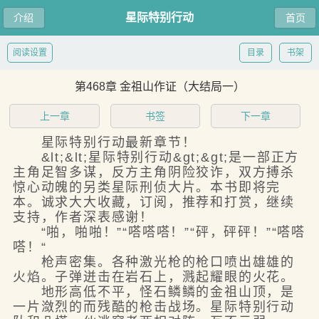
星际特别行动
介绍
首页
阅读设置
目录
书架
第468章 金祖山作证（大结局一）
上一章
书签
下一章
星际特别行动最新章节！
&lt;&lt;星际特别行动&gt;&gt;是一部正方
主角足智多谋，反方主角阴险狡诈，双方搏杀
惊心动魄的另类星际刑侦大片。本书即将完
本。诚求大大收藏，订阅，推荐和打赏，继续
支持，作者深表感谢！
“啪，啪啪！”“嗒嗒嗒！”“砰，砰砰！”“嗒嗒
嗒！“
枪声密集。各种激光枪的枪口喷出雄雄的
火焰。子弹迸击在岩石上，溅起耀眼的火花。
地形高低不平，怪石鳞鳞的金祖山顶，是
一片潋烈的而残酷的枪击战场。星际特别行动