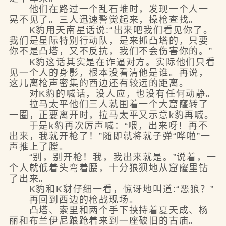
他们在路过一个乱石堆时，发现一个人一
晃不见了。三人迅速警觉起来，操枪查找。
K豹用天南星话说:“出来吧我们看见你了。
我们是星际特别行动队，是来抓凸塔的，只要
你不是凸塔，又不反抗，我们不会伤害你的。”
K豹这话其实是在诈逼对方。实际他们只看
见一个人的身影，根本没看清他是谁。再说，
这儿离枪声密集的西边还有较远的距离。
对K豹的喊话，没人应，也没有任何动静。
拉马太平他们三人就围着一个大窟窿转了
一圈，正要离开时，拉马太平又示意k豹再喊。
于是k豹再次厉声喊：“喂，出来呀！再不
出来，我就开枪了！”随即就将就子弹“哗啦”一
声推上了膛。
“别，别开枪！我，我出来就是。”说着，一
个人就低着头弯着腰，十分狼狈地从窟窿里钻
了出来。
K豹和K豺仔细一看，惊讶地叫道:“恶狼？”
再回到西边的枪战现场。
凸塔、索里和两个手下挟持着夏天成、杨
丽和布兰伊尼踉跄着来到一座破旧的古庙。