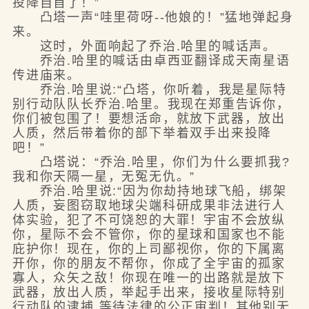
投降自首了！”
凸塔一声“哇里荷呀--他娘的！”猛地弹起身
来。
这时，外面响起了乔治.哈里的喊话声。
乔治.哈里的喊话由卓西亚翻译成天南星语
传进庙来。
乔治.哈里说:“凸塔，你听着，我是星际特
别行动队队长乔治.哈里。我现在郑重告诉你，
你们被包围了！要想活命，就放下武器，放出
人质，然后带着你的部下举着双手出来投降
吧！”
凸塔说：“乔治.哈里，你们为什么要抓我?
我和你天隔一星，无冤无仇。”
乔治.哈里说:“因为你劫持地球飞船，绑架
人质，妄图窃取地球尖端科研成果非法进行人
体实验，犯了不可饶恕的大罪！宇宙不会放纵
你，星际不会不管你，你的星球和国家也不能
庇护你！现在，你的上司鄙视你，你的下属离
开你，你的朋友不帮你，你成了全宇宙的孤家
寡人，众矢之敌！你现在唯一的出路就是放下
武器，放出人质，举起手出来，接收星际特别
行动队的逮捕.等待法律的公正审判！其他别无