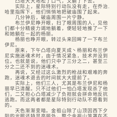
凸塔大大地松了口气，又躺了下去。
实际上，星际特别行动队没有走，在乔治.
哈里指挥下，他们悄悄地把破庙围了起来。
几分钟后，破庙周围一片宁静。
布兰伊尼睁开眼，扫了眼周围的人，见他
们都十分精疲力竭地躺着，便轻轻地推了一下
和她躺在－起的杨丽。
杨丽也睁开眼，转过头来回眸了一下布兰
伊尼。
原来，下午凸塔向夏天成丶杨丽和布兰伊
尼实施迷魂术时，由于情况紧急，技术并没到
位。也就是说，他们只中了三分之二，甚至三
分之二还不到的迷魂术。
再说，又经过这么激烈的枪战和艰难的奔
跑，迷魂术退去的时间就大大提前了。
实际上，他们三人，尤其是布兰伊尼和杨
丽早已清醒。只不过他们一怕凸塔发现杀了他
们，二又担心凸塔减少了负担就会拼命地反抗
逃跑。而这两者都是星际特别行动队不愿看到
的。
天色渐渐变暗。金祖山除了山顶因西下夕
阳的光照还特显亮丽外，整个金祖山笼罩在不