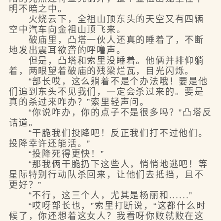
明不暗之中。
火烧云下，全祖山顶东头的天空又有四辆
空中汽车向金祖山顶飞来。
破庙里，凸塔一伙人还真的睡着了，不断
地发出震耳欲聋的呼噜声。
但是，凸塔和索里没睡着。他俩并排仰躺
着，两眼望着破庙的残梁烂瓦，目光闪烁。
“部长哎，这么躺着不是个办法哦！要是他
们追到东头不见我们，一定会杀过来的。要是
真的杀过来咋办？”索里轻声问。
“你说咋办，你的点子不是很多吗？”凸塔反
诘道。
“干脆我们投降吧！反正我们打不过他们。
投降幸许还能活。”
“投降死得更快！”
“那我俩干脆扔下这些人，悄悄地逃吧！等
星际特别行动队杀回来，让他们去抵挡，且不
更好？”
“不行，这三个人，尤其是杨丽和......”
“哎呀部长也，”索里打断说，“这都什么时
候了，你还想着这女人？我看呀你败就败在这