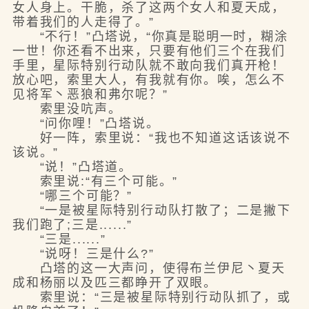
女人身上。干脆，杀了这两个女人和夏天成，
带着我们的人走得了。”
“不行！”凸塔说，“你真是聪明一时，糊涂
一世！你还看不出来，只要有他们三个在我们
手里，星际特别行动队就不敢向我们真开枪！
放心吧，索里大人，有我就有你。唉，怎么不
见将军丶恶狼和弗尔呢？”
索里没吭声。
“问你哩！”凸塔说。
好一阵，索里说：“我也不知道这话该说不
该说。”
“说！”凸塔道。
索里说:“有三个可能。”
“哪三个可能？”
“一是被星际特别行动队打散了；二是撇下
我们跑了;三是......”
“三是......”
“说呀！三是什么?”
凸塔的这一大声问，使得布兰伊尼丶夏天
成和杨丽以及匹三都睁开了双眼。
索里说：“三是被星际特别行动队抓了，或