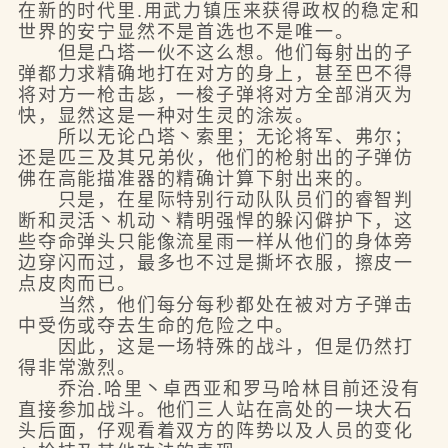
在新的时代里.用武力镇压来获得政权的稳定和
世界的安宁显然不是首选也不是唯一。
但是凸塔一伙不这么想。他们每射出的子
弹都力求精确地打在对方的身上，甚至巴不得
将对方一枪击毖，一梭子弹将对方全部消灭为
快，显然这是一种对生灵的涂炭。
所以无论凸塔丶索里；无论将军、弗尔；
还是匹三及其兄弟伙，他们的枪射出的子弹仿
佛在高能描准器的精确计算下射出来的。
只是，在星际特别行动队队员们的睿智判
断和灵活丶机动丶精明强悍的躲闪僻护下，这
些夺命弹头只能像流星雨一样从他们的身体旁
边穿闪而过，最多也不过是撕坏衣服，擦皮一
点皮肉而已。
当然，他们每分每秒都处在被对方子弹击
中受伤或夺去生命的危险之中。
因此，这是一场特殊的战斗，但是仍然打
得非常激烈。
乔治.哈里丶卓西亚和罗马哈林目前还没有
直接参加战斗。他们三人站在高处的一块大石
头后面，仔观看着双方的阵势以及人员的变化