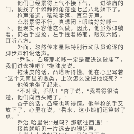
他们已经累得上气不接下气，一进破庙的
门，便找了个僻静的角落歪七竖八地躺下了。
枪声渐远，稀疏零落，直至无声。
凸塔累得不行，真想闭上眼睛好好睡一
下。但现实不容他这么做。因此，他虽然仰躺
着，仍右手握抢，左手拽着杨丽，眼观六路，
耳听八方。
外面，忽然传来星际特别行动队员追逐的
脚步声和说话声。
“乔队，凸塔那老贱一定是藏进这破庙了，
我们进去搜吧？”拖油皮说。
拖油皮的话，凸塔听得懂。他在心里骂着
“这个天南星的败类，上次怎么没把他烧死？”
他倏地坐了起来。
“不对哦，乔队！”杏子说，“我看得很清
楚，他们向西头跑了。”
杏子的话，凸塔也听得懂。他举枪的手又
放下了，心里在说，“看来，这小娘们还算嫩了
点。”
乔治.哈里说:“是吗？那就往西追！”
接着就听见一片远去的脚步声。