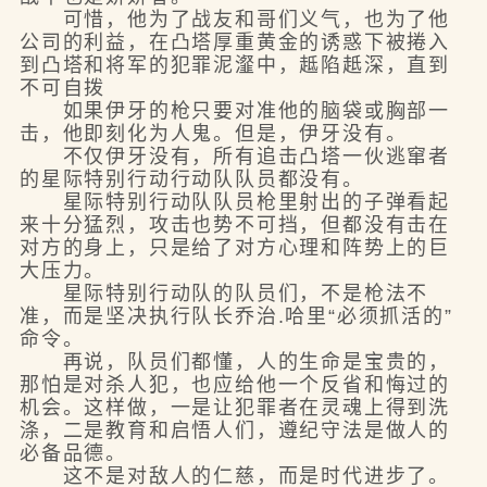
可惜，他为了战友和哥们义气，也为了他
公司的利益，在凸塔厚重黄金的诱惑下被捲入
到凸塔和将军的犯罪泥瀣中，趆陷赿深，直到
不可自拨
如果伊牙的枪只要对准他的脑袋或胸部一
击，他即刻化为人鬼。但是，伊牙没有。
不仅伊牙没有，所有追击凸塔一伙逃窜者
的星际特别行动行动队队员都没有。
星际特别行动队队员枪里射出的子弹看起
来十分猛烈，攻击也势不可挡，但都没有击在
对方的身上，只是给了对方心理和阵势上的巨
大压力。
星际特别行动队的队员们，不是枪法不
准，而是坚决执行队长乔治.哈里“必须抓活的”
命令。
再说，队员们都懂，人的生命是宝贵的，
那怕是对杀人犯，也应给他一个反省和悔过的
机会。这样做，一是让犯罪者在灵魂上得到洗
涤，二是教育和启悟人们，遵纪守法是做人的
必备品德。
这不是对敌人的仁慈，而是时代进步了。