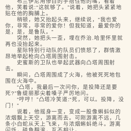
布兰伊尼用惨白的手捂住他的嘴，看着
他，笑着说:“这就够了。”说着，她把头紧紧地
贴在他的胸脯上。
稍顿，她又抬起头来，继续说，“我也爱
你，非常，非常的爱你！但我知道，最爱你的
是，是，是鲁队。”
突然，她把头一歪，埋在乔治.哈里怀里就
再也没抬起来。
星际特别行动队的队员们愤怒了，群情激
昂地举起枪向凸塔周围射击。
史蜜斯的卫队也举起武器向凸塔周围射
击。
瞬间，凸塔周围成了火海，他被死死地包
围在火海中。
“凸塔，我最后一次问你，是投降还是要
死?”鲁缇丽那尖着嗓子严厉地问。
“哼哼！”凸塔冷笑道:“死，可以。投降，没
门！”
说着，他摇身一变，变成一股像蝌蚪似的
浓烟飘上天空，游离而去。可刚游离不远，几
条小白蛇从天上飞来，与浓烟蝌蚪绝斗。游离
闪烁，碰角翻滚，互不相让。