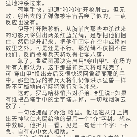
猛地冲杀过来。
荷里手快，迅速“啪啪啪”开枪射击。但无
效。射出去的子弹像被宇宙吞噬了似的，一点
反应也没有。
伊牙打开隐移箱，从胸前向那些冲杀过来
的幻影兵将射出两条红蓝光绳，是想把他们捆
住，然后提升起来，把他们固定在空中或移向
数里之外。可是还是不行。那光绳不仅捆不住
他们，反而被神兵天将坎得七零八落。
急了，鲁缇丽那决定启用“穿山甲”。在场的
所有人都认为，这下那些神兵天将可就完了。
可“穿山甲”投出去后又很快返回鲁缇丽那的手
中。那些怪异的神兵天将们仍像洪水猛兽一样
势不可档地向星际特别行动队冲来。
这时，罗马哈林悄声对乔治.哈里说:“如果
有谁把凸塔手中的金字塔弄掉，一切就烟消云
散了。”
一句话提醒了乔治.哈里。他迅速从身上掏
出天神狄仁杰赐给他的最后一个“夺”字封。想从
中救解。他折开一看，见是一句话十个字：“不
急，自有心中女人相助。”