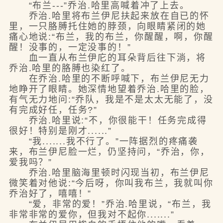
“布兰---”乔治.哈里高喊着冲了上去。
乔治.哈里将布兰伊尼扶起来放在自已的怀
里，一只胳膊托住她的脖颈，向眼睛紧闭的她
痛心地说:“布兰，我的布兰，你醒醒，啊，你醒
醒！没事的，一定没事的！”
血一直从布兰伊庀的耳朵背后往下淌，将
乔治.哈里的胳膊也染红了。
在乔治.哈里的不断呼喊下，布兰伊尼无力
地睁开了眼睛。她深情地望着乔治.哈里的脸，
有气无力地问:“乔队，我是不是太太无能了，没
有完成好任，任务?”
乔治.哈里说:“不，你很能干！任务完成得
很好！特别是刚才......”
“我.......我不行了。”一阵据烈的疼痛袭
来，布兰伊尼脸一烂，仍坚持问，“乔治，你，
爱我吗？”
乔治.哈里脑海里顿时闪现当初，布兰伊尼
微笑着对他说:“今后呀，你叫我布兰，我就叫你
乔治好了，嘻嘻！”
“爱，非常的爱！”乔治.哈里说，“布兰，我
非常非常的爱你，但我对不起你.......”