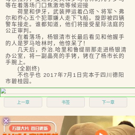
等在着落场门囗焦激地等候迎接
荷里和伊牙，武装押运着凸塔丶将军丶弗
尔和乔心五个犯罪嫌人走下飞船。旋即被四辆
警车接走。谁都知道，他们将接受星际法庭的
公正审判。
在着落场，杨银清市长最后看见和他握手
的人是罗马哈林时，他惊呆了！
几天后，乔治.哈里和鲁缇丽那走进杨银清
办公室，将一副晶亮的手铐，铐在了杨市长的
手腕上。
(全剧终)
不也乎也 2017年7月1日完本于四川德阳
市碧桂园。
上一章
书签
下一章