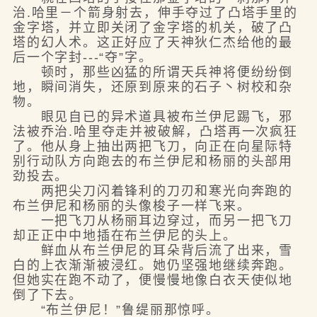
治.哈里－个箭身射去，伸手夺过了凸塔手里的
金字塔，并立即关闭了金字塔的机关，破了凸
塔的幻人术。这正好应了天神狄仁杰给他的最
后一个字封---“夺”字。
顿时，那些凶猛的所谓天兵神将便纷纷倒
地，瞬间消失，还原到原来的石子丶树校和杂
物。
眼见自已的异术道具被布兰伊尼踢飞，邪
法被乔治.哈里夺走并被破解，凸塔再一次疯狂
了。他从身上抽出两把飞刀，向正在向星际特
别行动队方向跑去的布兰伊尼和杨丽的头部用
劲投去。
两把尖刀闪着锋利的刀刃和寒光向奔跑的
布兰伊尼和杨丽的头像梭子一样飞来。
一把飞刀从杨丽耳边穿过，而另一把飞刀
却正正中中地插在布兰伊尼的头上。
鲜血从布兰伊尼的耳朵背后流了出来，雪
白的上衣渐渐被浸红。她仍坚强地继续奔跑。
但她实在跑不动了，便慢慢地像白衣天使似地
倒了下去。
“布兰伊尼！”鲁缇丽那惊呼。