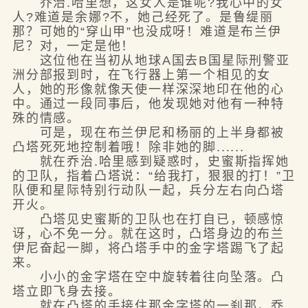
乔治.哈里想，这女人是谁呢?我心中的女
人?难道是余娜?不，她己经死了。是鲁缇丽
那？可她的“穿山甲”也没成呀！难道是布兰伊
尼？对，一定是他！
这位他在当初从地球A国去B国星际刑警亚
洲分部报到时，在飞行器上第一个相见的女
人，她的形像就像天使一样深深地印在他的心
中。通过一段同事后，他发现她对他有一种特
殊的情感。
可是，现在布兰伊尼和杨丽的上半身都被
凸塔死死地控制着哦！除非她的脚......
就在乔治.哈里感到疑惑时，史蜜斯指挥她
的卫队，指着凸塔说：“给我打，狠狠的打！”卫
队便和星际特别行动队一起，兵分左右向凸塔
开火。
凸塔见史蜜斯的卫队也在打自已，顿感惊
讶，心不免一分。就在这时，凸塔身边的布兰
伊尼奋起一脚，将凸塔手中的金字塔踢飞了起
来。
小小的金字塔在空中旋转着往向坠落。凸
塔立即飞身去接。
就在凸塔的手接住那金字塔的一刹那，乔