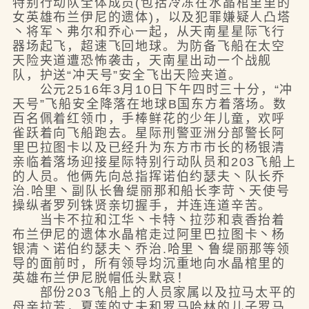
特别行动队全体成员(包括冷冻在水晶棺里里的
女英雄布兰伊尼的遗体)，以及犯罪嫌疑人凸塔
丶将军丶弗尔和乔心一起，从天南星星际飞行
器场起飞，超速飞回地球。为防备飞船在太空
天险夹道遭恐怖袭击，天南星出动一个战舰
队，护送“冲天号”安全飞出天险夹道。
公元2516年3月10日下午四时三十分，“冲
天号”飞船安全降落在地球B国东方着落场。数
百名佩着红领巾，手棒鲜花的少年儿童，欢呼
雀跃着向飞船跑去。星际刑警亚洲分部警长阿
里巴拉图卡以及已经升为东方市市长的杨银清
亲临着落场迎接星际特别行动队员和203飞船上
的人员。他俩先向总指挥诺伯约瑟夫丶队长乔
治.哈里丶副队长鲁缇丽那和船长李苛丶天使号
操纵者罗列铢贤亲切握手，并连连道辛苦。
当卡不拉和江华丶卡特丶拉莎和袁香抬着
布兰伊尼的遗体水晶棺走过阿里巴拉图卡丶杨
银清丶诺伯约瑟夫丶乔治.哈里丶鲁缇丽那等领
导的面前时，所有领导均沉重地向水晶棺里的
英雄布兰伊尼脱帽低头默哀！
部份203飞船上的人员家属以及拉马太平的
母亲拉芳，夏莲的丈夫和罗马哈林的儿子罗马