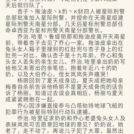
天后就归队了。
杏子丶拖油皮丶k豹丶K豺四人被星际刑警
总部批准加入星际刑警，并授命在天南星组建
星际刑警天南星分部。几天后星标刑警总部任
命卓西亚为星标刑警天南星分部警长。
乔治.哈里丶鲁缇丽那和拖油皮离开天南星
前，带着杏子去见了乔心一家。拖油皮拿出在
兔头女人箱子里搜到的红肚兜与杏子身上的红
肚兜一对比，确认杏子是十九年前，乔心和兔
头女人丢失的亲生女儿。乔治.哈里拿出奶奶写
给他又未寄出的亲笔信，抱着年近八十的奶
奶，以及大伯乔心，侄女岚岚失声痛哭！
杨丽回到了夏天成身边。夏天成把她母亲
梅香自杀前告诉他杨丽不是夏天成骨肉的话告
诉了杨丽。知道过去误会真相后，杨丽与夏天
成紧紧拥抱在一起。
乔心因涉嫌直接参与凸塔劫持地球飞船的
犯罪行为被星际特别行动队逮捕。
乔治.哈里征求奶奶和乔心老婆兔头女人及
表妹岚岚可否愿意回地球的意见？奶奶说，她
老了，走不动了。再说儿子犯了大罪，虽然出