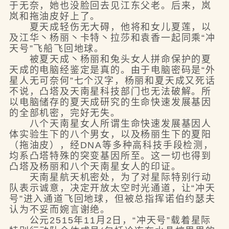
于无奈，她也没脸回去见江东父老。后来，岚
岚和拖油皮好上了。
夏天成轻伤无大碍，他将和女儿夏莲，以
及江华丶杨丽丶卡特丶拉莎和袁香一起同乘“冲
天号”飞船飞回地球。
被夏天成丶杨丽和兔头女人拼命保护的夏
天成的电脑经鉴定是真的。由于电脑密码是“外
星人无可奈何”七个汉字，杨丽和夏天成又死话
不说，凸塔及天南星科技部门也无法破解。所
以电脑储存的夏天成研究的生命快速发展基因
的全部机密，完好无失。
八个天南星女人所谓生命快速发展基因人
体实验生下的八个男女，以及杨丽生下的夏阳
（拖油皮），经DNA等多种高科技手段检测，
均系凸塔特殊的突变基因所至。这一切也得到
凸塔及杨丽和八个天南星女人的印证。
天南星航天机密处，为了对星际特别行动
队表示诚意，决定开放太空时光通道，让“冲天
号”进入通道飞回地球，但被总指挥诺伯约瑟夫
认为不妥而婉言谢绝。
公元2515年11月2日，“冲天号”载着星际