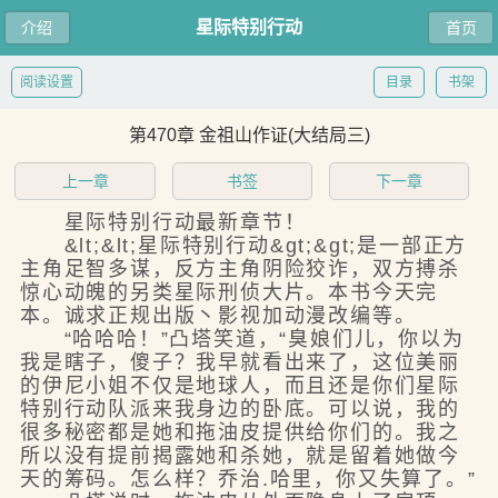
星际特别行动
介绍
首页
阅读设置
目录
书架
第470章 金祖山作证(大结局三)
上一章
书签
下一章
星际特别行动最新章节！
&lt;&lt;星际特别行动&gt;&gt;是一部正方
主角足智多谋，反方主角阴险狡诈，双方搏杀
惊心动魄的另类星际刑侦大片。本书今天完
本。诚求正规出版丶影视加动漫改编等。
“哈哈哈！”凸塔笑道，“臭娘们儿，你以为
我是瞎子，傻子？我早就看出来了，这位美丽
的伊尼小姐不仅是地球人，而且还是你们星际
特别行动队派来我身边的卧底。可以说，我的
很多秘密都是她和拖油皮提供给你们的。我之
所以没有提前揭露她和杀她，就是留着她做今
天的筹码。怎么样？乔治.哈里，你又失算了。”