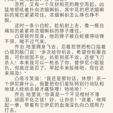
忽然，又有一个灰豺和花豹腾空而起，凶
猛地怒吼着扑向浓烟蝌蚪，其中花豹把浓烟蝌
蚪的尾巴紧紧咬住。浓烟蝌蚪怎么挣也挣不
脱。
这时一条小白蛇，趁机射上去，像一根白
绳似的紧紧将浓烟蝌蚪的脖子缠住。
凸塔顿时现身，他的脖子被白蛇缠得动弹
不得，喘不过气来。
乔治.哈里腾身飞去，忍着悲愤把枪口指着
凸塔的脑门说：“多次给你机会，希望你投案自
首，可你顽固不化，抗拒到底不说，还使飞刀
杀人！本来我可以一枪杀了你，替伊尼小姐报
仇，但我还是忍了。举起手来投降吧，现在还
来得及！”
凸塔冷笑道：“我还是那句话，休想！杀一
个伊尼算什么，我要把你们星际特别行动队和
地球人统统杀掉才痛快哩！哈哈哈！”
乔治.哈里说:“你真是一个不见棺材不落
泪，顽固不化之徒！好，让你杀！”说着，他挥
起一拳，带着布兰伊尼的血海深仇向凸塔用力
打去。