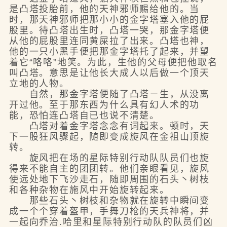
是凸塔投胎前，他的天神邪师赐给他的。当
时，那天神邪师把那小小的金字塔塞入他的屁
股里。待凸塔出生时，凸塔一哭，那金字塔便
从他的屁股里连同黄屎拉了出来。凸塔也神，
他的一只小黑手便把那金字塔托了起来，并望
着它“咯咯”地笑。为此，生他的父母便把他取名
叫凸塔。意思是让他长大成人以后做一个顶天
立地的人物。
自然，那金字塔便随了凸塔－生，从没离
开过他。至于那东西为什么具有幻人术的功
能，恐怕连凸塔自已也说不清楚。
凸塔对着金字塔念念有词起来。顿时，天
下一股狂风骤起，随即变成旋风在金祖山顶旋
转。
旋风把在场的星际特别行动队队员们也旋
得来不能自主的团团转。他们亲眼看见，旋风
使远处地下飞沙走石，随即周围的石头丶树枝
和各种杂物在施风中开始旋转起来。
那些石头丶树枝和杂物就在旋转中瞬间变
成一个个穿着盔甲，手舞刀枪的天兵神将，并
一起向乔治.哈里和星际特别行动队的队员们凶