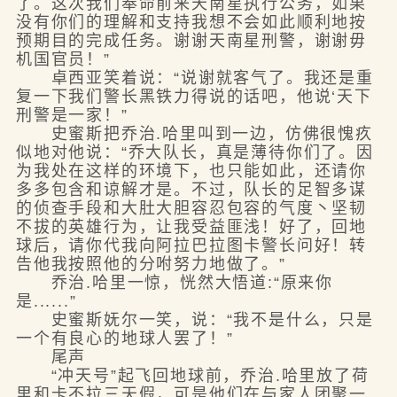
了。这次我们奉命前来天南星执行公务，如果
没有你们的理解和支持我想不会如此顺利地按
预期目的完成任务。谢谢天南星刑警，谢谢毋
机国官员！”
卓西亚笑着说：“说谢就客气了。我还是重
复一下我们警长黑铁力得说的话吧，他说‘天下
刑警是一家！”
史蜜斯把乔治.哈里叫到一边，仿佛很愧疚
似地对他说：“乔大队长，真是薄待你们了。因
为我处在这样的环境下，也只能如此，还请你
多多包含和谅解才是。不过，队长的足智多谋
的侦查手段和大肚大胆容忍包容的气度丶坚韧
不拔的英雄行为，让我受益匪浅！好了，回地
球后，请你代我向阿拉巴拉图卡警长问好！转
告他我按照他的分咐努力地做了。”
乔治.哈里一惊，恍然大悟道:“原来你
是......”
史蜜斯妩尔一笑，说：“我不是什么，只是
一个有良心的地球人罢了！”
尾声
“冲天号”起飞回地球前，乔治.哈里放了荷
里和卡不拉三天假，可是他们在与家人团聚一