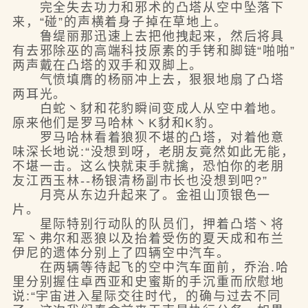
完全失去功力和邪术的凸塔从空中坠落下
来，“碰”的声横着身子掉在草地上。
鲁缇丽那迅速上去把他拽起来，然后将具
有去邪除巫的高端科技原素的手铐和脚链“啪啪”
两声戴在凸塔的双手和双脚上。
气愤填膺的杨丽冲上去，狠狠地扇了凸塔
两耳光。
白蛇丶豺和花豹瞬间变成人从空中着地。
原来他们是罗马哈林丶K豺和K豹。
罗马哈林看着狼狈不堪的凸塔，对着他意
味深长地说:“没想到呀，老朋友竟然如此无能，
不堪一击。这么快就束手就擒，恐怕你的老朋
友江西玉林--杨银清杨副市长也没想到吧?”
月亮从东边升起来了。金祖山顶银色一
片。
星际特别行动队的队员们，押着凸塔丶将
军丶弗尔和恶狼以及抬着受伤的夏天成和布兰
伊尼的遗体分别上了四辆空中汽车。
在两辆等待起飞的空中汽车面前，乔治.哈
里分别握住卓西亚和史蜜斯的手沉重而欣慰地
说:“宇宙进入星际交往时代，的确与过去不同