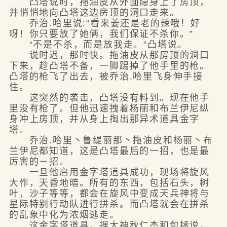
凸塔说时，拖油皮从外面隐身上了房顶，
并悄悄地向凸塔这边房顶的洞口走来。
乔治.哈里说:“看来姜还是老的辣哦！好
呀！你只要放了她俩，我们保证不杀你。”
“不是不杀，而是放我走。”凸塔说。
说时迟，那时快。拖油皮从那房顶的洞口
下来，趁凸塔不备，一脚踢掉了他手里的枪。
凸塔的枪飞了出去，被乔治.哈里飞身伸手接
住。
这突然的袭击，凸塔没有料到。现在他手
里没有枪了。但他迅速拽着杨丽和布兰伊尼纵
身冲上房顶，并从身上掏出那异术道具金字
塔。
乔治.哈里丶鲁缇丽那丶拖油皮和杨丽丶布
兰伊尼都知道，这是凸塔最后的一招，也是最
厉害的－招。
一旦他启用金字塔道具成功，现场将旋风
大作，天昏地暗。所有的东西，包括石头，树
叶，沙子等等，都会在旋风中变成天兵神将与
星际特别行动队进行拼杀。而凸塔就会在拼杀
的乱象中化为浓烟逃走。
这金字塔道具，据大神秋仁杰和包拯说，