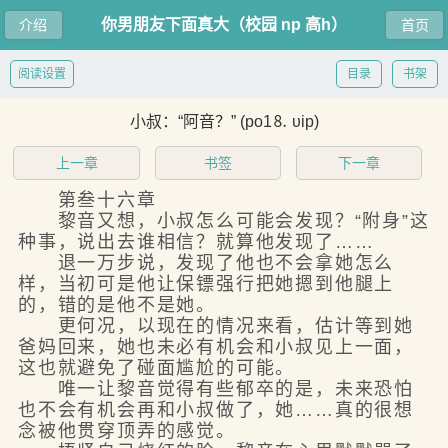
你男朋友下面真大（校园 np 高h）
介绍
首页
阅读设置
目录
书架
小叔：“阿音？” (po1⒏ υip)
上一章
书签
下一章
第叁十六章
黎音又想，小叔怎么可能会发现？“附身”这
种事，说出去谁相信？就算他发现了……
退一万步说，发现了他也不会拿她怎么
样，当初可是他让保镖强行把她摁到他腿上
的，错的是他不是她。
更何况，以现在的情况来看，估计等到她
爸妈回来，她也未必有机会和小叔见上一面，
这也就避免了碰面尴尬的可能。
唯一让黎音觉得有些郁卒的是，未来恐怕
也不会有机会再和小叔做了，她……真的很想
念被他贯穿顶弄的感觉。