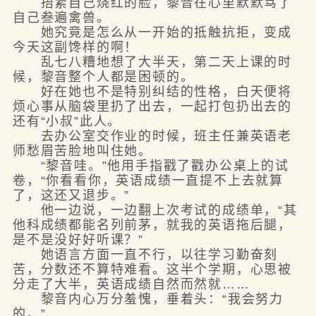
捂紧自己烧红的脸，黎音在心里默默骂了
自己叁遍禽兽。
她究竟是怎么从一开始的抵触抗拒，变成
今天这副馋样的啊！
乱七八糟地想了大半天，第二天上课的时
候，黎音整个人都是困顿的。
好在她也不是特别纠结的性格，白天便将
烦心事从脑袋里扔了出去，一起打包扔出去的
还有“小叔”此人。
去办公室交作业的时候，班主任兼英语老
师愁眉苦脸地叫住她。
“黎音哇。”他用手指戳了戳办公桌上的试
卷，“你看看你，英语成绩一直提不上去就算
了，这还又退步。”
他一边说，一边翻上次考试的成绩单，“其
他科成绩都能名列前茅，就我的英语拖后腿，
是不是没好好听课？”
她语言方面一直不行，以往学习勤奋刻
苦，分数还不算特难看。这半个学期，心思被
分走了大半，英语成绩自然而然就……
黎音内心万分羞愧，垂着头：“我会努力
的。”