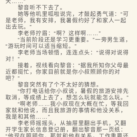
天……”
黎音听不下去了。
她等他叽里呱啦说完，才鼓起勇气道：“可
是老师，我有安排，我暑假约好了和家人一起
出去玩。”
李老师拧眉：“啊？这样啊……”
“当前阶段还是学习更重要。”一旁男生道，
“游玩时间可以适当缩短。”
李老师当场顿悟，连连点头：“说得对说得
对！”
接着，视线看向黎音：“据我所知你父母最
近都挺忙，你家目前就是你小叔照顾你的对
吧？”
黎音突然有了个不太好的猜想。
“你打电话给你小叔说，暑假的旅游安排先
取消，等成绩上去了，想怎么玩就能怎么玩。”
“啊老师……我小叔现在大概在忙，等我回
家就和他说，而且我旅游的事情和他没关系，
我是和其他……”
李老师摇摇头，从抽屉里翻出手机，又翻
开学生家长信息登记册，翻出黎音那一页纸：
“他现在照顾你，那就和他有关系。工作重要还