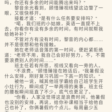
吗，你还有多余的时间能腾出来吗？”
黎音余光看到，顾惜臻视线望这边瞥了一
眼，又很快移开。
接着才道：“是有什么任务要安排吗？”
“喏，我们班的小姑娘，英语一直提不上
去，你看你有没有多余的时间，有时间就帮我
给她补补？”
不管对方有没有时间，黎音的内心都……
并不是很想和他有接触。
她在老师话音落的第一时间，便赶紧拒绝
道：“老师不用，我自己会好好努力，不，不需
要浪费别人的时间……”
班主任若有所思，视线又看向一旁的人。
“不浪费。”顾惜臻接在她话后，“我暑假没
什么安排，刚好复习巩固一下高一的知识。”
被他一说，喊其他班学霸给自己班学生开
小灶行为，瞬间成了一举两得的美事，班主任
的腰板瞬间挺直了不少，底气也更足了。
“你看，人家没觉得这是浪费时间，他暑假
也没别的安排，再说，给你补课相当于给他自
己也补了，你俩暑假约个点儿，每周最少五