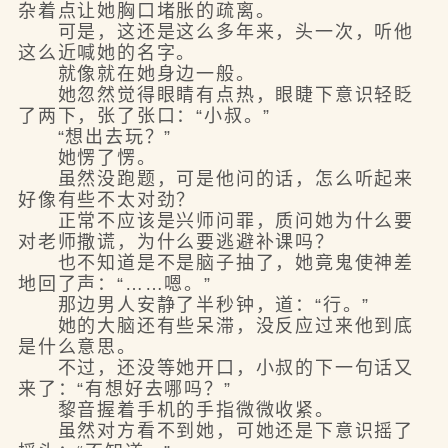
杂着点让她胸口堵胀的疏离。
可是，这还是这么多年来，头一次，听他
这么近喊她的名字。
就像就在她身边一般。
她忽然觉得眼睛有点热，眼睫下意识轻眨
了两下，张了张口：“小叔。”
“想出去玩？”
她愣了愣。
虽然没跑题，可是他问的话，怎么听起来
好像有些不太对劲？
正常不应该是兴师问罪，质问她为什么要
对老师撒谎，为什么要逃避补课吗？
也不知道是不是脑子抽了，她竟鬼使神差
地回了声：“……嗯。”
那边男人安静了半秒钟，道：“行。”
她的大脑还有些呆滞，没反应过来他到底
是什么意思。
不过，还没等她开口，小叔的下一句话又
来了：“有想好去哪吗？”
黎音握着手机的手指微微收紧。
虽然对方看不到她，可她还是下意识摇了