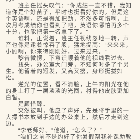
班主任摇头叹气：“你成绩一直不错，我知
道你是个好苗子，平时也挺看好你的，但是这
个英语啊，还是得加把劲，不然多可惜啊，上
次月考成绩你也看到了吧，英语你哪怕再多个
十分，也能把第一名拿下了。”
谁料，正说着，班主任视线忽地一转，声
音也像是逮着惊喜了般，猛地提高：“来来来，
小顾啊，你来得刚刚好，过来过来。”
黎音微愣，下意识顺着他的视线看过去。
扭头，办公室大门旁，不知何时多了个男
生。他留着的短发，又高又瘦，身形挺拔如
松。
逆光的位置，看不清脸，上午的阳光在他
的身上打了一层淡淡的光圈，衬得他皮肤更加
白皙。
是顾惜臻。
突然被叫，他应了声好，先是将手里的一
大摞书本放到手边的办公桌上，然后才走到这
边。
“李老师好。”他道，“怎么了？”
“咱们之前不是约好了你暑假帮我补课助教