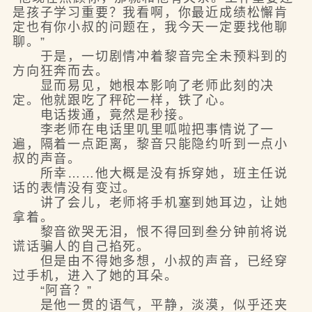
是孩子学习重要？我看啊，你最近成绩松懈肯
定也有你小叔的问题在，我今天一定要找他聊
聊。”
于是，一切剧情冲着黎音完全未预料到的
方向狂奔而去。
显而易见，她根本影响了老师此刻的决
定。他就跟吃了秤砣一样，铁了心。
电话拨通，竟然是秒接。
李老师在电话里叽里呱啦把事情说了一
遍，隔着一点距离，黎音只能隐约听到一点小
叔的声音。
所幸……他大概是没有拆穿她，班主任说
话的表情没有变过。
讲了会儿，老师将手机塞到她耳边，让她
拿着。
黎音欲哭无泪，恨不得回到叁分钟前将说
谎话骗人的自己掐死。
但是由不得她多想，小叔的声音，已经穿
过手机，进入了她的耳朵。
“阿音？”
是他一贯的语气，平静，淡漠，似乎还夹