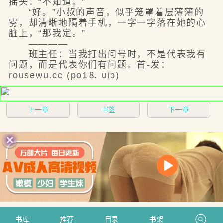
摇头：“不知道。”
“好。”小叔的声音，似乎笼罩着层薄薄的
雾，却清晰地隔着手机，一字一字落在她的心
脏上，“那我定。”
————
班主任：当我打出问号时，不是代表我有
问题，而是代表你们有问题。首-发：
rousewu.cc (po1⒏ υip)
上一章
书签
下一章
书库
推荐
目录
书架