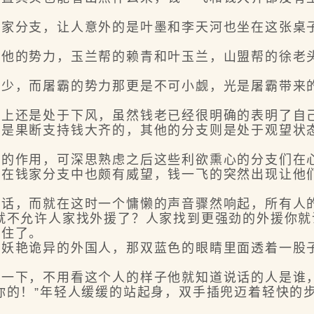
分支，让人意外的是叶墨和李天河也坐在这张桌子
的势力，玉兰帮的赖青和叶玉兰，山盟帮的徐老头
，而屠霸的势力那更是不可小觑，光是屠霸带来的
还是处于下风，虽然钱老已经很明确的表明了自己
一是果断支持钱大齐的，其他的分支则是处于观望状
作用，可深思熟虑之后这些利欲熏心的分支们在
钱家分支中也颇有威望，钱一飞的突然出现让他们
，而就在这时一个慵懒的声音骤然响起，所有人
不允许人家找外援了？人家找到更强劲的外援你就
愣住了。
艳诡异的外国人，那双蓝色的眼睛里面透着一股子
下，不用看这个人的样子他就知道说话的人是谁，
的！”年轻人缓缓的站起身，双手插兜迈着轻快的