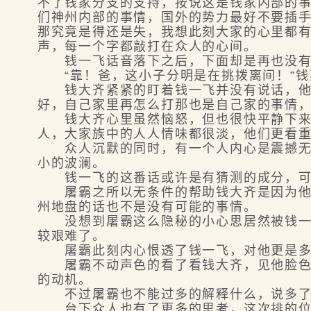
不了钱家分支的支持，按说这是钱家内部的
们神州内部的事情，国外的势力最好不要插
那究竟是得还是失，我想此刻大家的心里都有
声，每一个字都敲打在众人的心间。
钱一飞话音落下之后，下面却是再也没有了
“靠！爸，这小子分明是在挑拨离间！”钱
钱大齐紧紧的盯着钱一飞并没有说话，他没
好，自己家里再怎么打那也是自己家的事情
钱大齐心里虽然恼怒，但也很快平静下来，
人，大家族中的人人情味都很淡，他们更看
众人沉默的同时，有一个人内心是震撼无比
小的波澜。
钱一飞的这番话或许是有猜测的成分，可让
屠霸之所以无条件的帮助钱大齐是因为他知
州地盘的话也不是没有可能的事情。
没想到屠霸这么隐秘的小心思居然被钱一飞
较艰难了。
屠霸此刻内心恨透了钱一飞，对他更是多了
屠霸不动声色的看了看钱大齐，见他脸色阴
的动机。
不过屠霸也不能过多的解释什么，说多了反
台下众人也有了更多的思考，这次排的位置