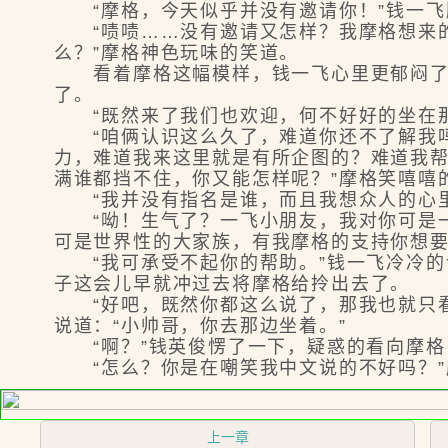
“摩格，今天似乎并没有邀请你！”钱一飞
“啧啧……没有邀请又怎样？我摩格想来的
么？”摩格神色玩味的笑道。
看着摩格这幅模样，钱一飞心里更郁闷了，
了。
“既然来了我们也欢迎，何不好好的坐在那
“咱俩认识这么久了，难道你还不了解我吗
力，难道我来这里就是有所企图的？难道我
满谁都挡不住，你又能怎样呢？”摩格笑嘻嘻
“我并没有指名是谁，而且我想众人的心里
“呦！生气了？一飞小朋友，我对你可是一
可是世界性的大家族，有我摩格的支持你想要
“我可承受不起你的帮助。”钱一飞冷冷的
子这会儿早就冲过去将摩格给拎出去了。
“好吧，既然你都这么说了，那我也就只看
说道：“小帅哥，你去那边坐着。”
“啊？”钱英俊愣了一下，疑惑的看向摩格，
“怎么？你是在嘲笑我中文说的不好吗？”
上一章