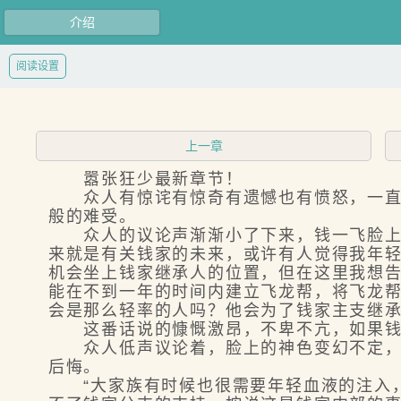
介绍
阅读设置
上一章
嚣张狂少最新章节！
众人有惊诧有惊奇有遗憾也有愤怒，一直暗
般的难受。
众人的议论声渐渐小了下来，钱一飞脸上依
来就是有关钱家的未来，或许有人觉得我年
机会坐上钱家继承人的位置，但在这里我想
能在不到一年的时间内建立飞龙帮，将飞龙帮
会是那么轻率的人吗？他会为了钱家主支继承
这番话说的慷慨激昂，不卑不亢，如果钱一
众人低声议论着，脸上的神色变幻不定，看
后悔。
“大家族有时候也很需要年轻血液的注入，