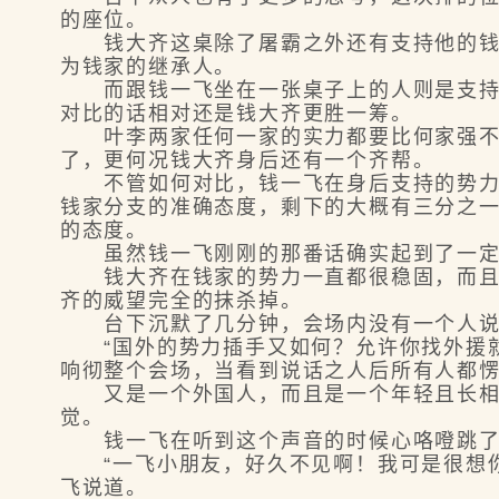
的座位。
钱大齐这桌除了屠霸之外还有支持他的钱家
为钱家的继承人。
而跟钱一飞坐在一张桌子上的人则是支持他
对比的话相对还是钱大齐更胜一筹。
叶李两家任何一家的实力都要比何家强不少
了，更何况钱大齐身后还有一个齐帮。
不管如何对比，钱一飞在身后支持的势力上
钱家分支的准确态度，剩下的大概有三分之
的态度。
虽然钱一飞刚刚的那番话确实起到了一定的
钱大齐在钱家的势力一直都很稳固，而且在
齐的威望完全的抹杀掉。
台下沉默了几分钟，会场内没有一个人说话
“国外的势力插手又如何？允许你找外援就
响彻整个会场，当看到说话之人后所有人都
又是一个外国人，而且是一个年轻且长相妖
觉。
钱一飞在听到这个声音的时候心咯噔跳了一
“一飞小朋友，好久不见啊！我可是很想你
飞说道。