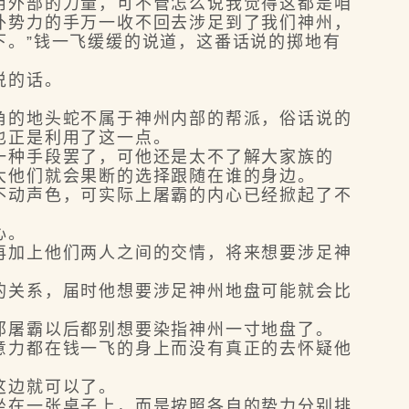
用外部的力量，可不管怎么说我觉得这都是咱
外势力的手万一收不回去涉足到了我们神州，
下。”钱一飞缓缓的说道，这番话说的掷地有
说的话。
的地头蛇不属于神州内部的帮派，俗话说的
也正是利用了这一点。
种手段罢了，可他还是太不了解大家族的
大他们就会果断的选择跟随在谁的身边。
动声色，可实际上屠霸的内心已经掀起了不
心。
加上他们两人之间的交情，将来想要涉足神
关系，届时他想要涉足神州地盘可能就会比
屠霸以后都别想要染指神州一寸地盘了。
力都在钱一飞的身上而没有真正的去怀疑他
这边就可以了。
在一张桌子上，而是按照各自的势力分别排