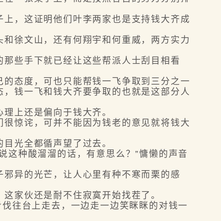
上，这证明他们叶李两家也是支持钱大齐成
和徐文山，还有何翔宇和何重威，两方实力
那些手下就已经让这些帮派人士刮目相看
的态度，可也只能帮钱一飞争取到三分之一
态，钱一飞和钱大齐要争取的也就是这部分人
心理上还是偏向于钱大齐。
很惊诧，可并不能因为钱老的意见就将钱大
的目光全都循声望了过去。
说这种酸溜溜的话，有意思么？”慵懒的声音
邪异的光芒，让人心里有种不寒而栗的感
这家伙还是耐不住寂寞开始找茬了。
步伐往台上走去，一边走一边笑眯眯的对钱一