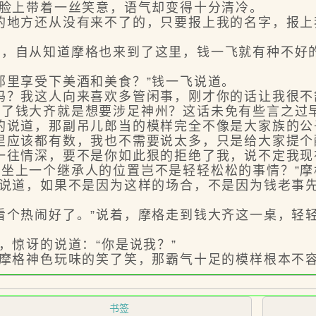
脸上带着一丝笑意，语气却变得十分清冷。
地方还从没有来不了的，只要报上我的名字，报上
自从知道摩格也来到了这里，钱一飞就有种不好的
里享受下美酒和美食？”钱一飞说道。
？我这人向来喜欢多管闲事，刚才你的话让我很不
帮了钱大齐就是想要涉足神州？这话未免有些言之过
的说道，那副吊儿郎当的模样完全不像是大家族的
应该都有数，我也不需要说太多，只是给大家提个
往情深，要不是你如此狠的拒绝了我，说不定我现
坐上一个继承人的位置岂不是轻轻松松的事情？”摩
说道，如果不是因为这样的场合，不是因为钱老事
个热闹好了。”说着，摩格走到钱大齐这一桌，轻
惊讶的说道：“你是说我？”
摩格神色玩味的笑了笑，那霸气十足的模样根本不
书签