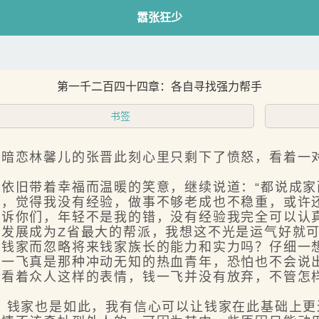
嚣张狂少
第一千二百四十四章：各自寻找强力帮手
书签
恋林馨儿的张晋此刻心里只剩下了愤怒，看着一对
旧带着幸福而温暖的笑意，继续说道：“都说成家
轻，觉得我没有经验，做事不够老成也不稳重，或许
告诉你们，年轻不是我的错，没有经验我完全可以认
发展成为Z省最大的帮派，我想这不光是运气好就
钱家而忽略将来钱家族长的能力和实力吗？仔细一
飞真是那种冲动无知的热血青年，恐怕也不会说
着众人这样的表情，钱一飞并没有放弃，不管怎样
钱家也是如此，我有信心可以让钱家在此基础上更