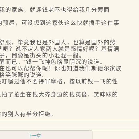
我的家族，就连钱老不也得给我几分薄面
预感，可没想到这家伙这么快就插手这件事
舒服，毕竟我也是外国人，也算是国外的势
早吧？说不定人家两人就是感情好呢？基情满
公子，倒像是街头的小混混一般。
醒而已。”钱一飞神色略显阴沉的说道。
在也可以帮帮你呢！你也知道我们斯德尔家族
格笑眯眯的说道。
先叮嘱过他不要得罪摩格，按以前钱一飞的性
轻拍了拍坐在钱大齐身边的钱英俊，笑眯眯的
容的别人有半分拒绝。
下一章