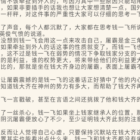
事情不该牵扯到外人的，可因为其中一些原因只能动
手，如果非要插手的话我也想让大家想清楚一点，国
一杆秤，对这件事的严重性大家可以仔细的思考一
声音，每个人都沉默了，大家都在思考钱一飞所
英俊气愤的说道。
想到钱一飞会用这一点来攻击自己，屠霸是金三角
，如果牵扯到外人的话这事的性质就变了，而钱一飞
这不过是钱一飞在弱势的情况下争取钱家分支的一
重的是利益，谁的权势更大，将来带给他们的利益更
的，那就是坐在钱大齐身边的屠霸，表面上屠霸不
屠霸震撼的是钱一飞的这番话正好猜中了他的内
道钱大齐在神州的势力有多大，而帮助了钱大齐再
一言戳破，甚至在言语之间还挑拨了他和钱大齐的
一丝杀心，钱一飞如果坐上钱家继承人的位置，那
沉屠霸便放心了不少，至少证明钱大齐此刻的注意
而让人觉得自己心虚，只要保持沉默站在钱大齐
其实也能看出点什么来，钱一飞和钱大齐都没有坐