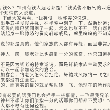
钱么？神州有钱人遍地都是！”钱英俊不服气的叫
个知情的人说道。
下给大家看看。”钱英俊一脸鄙夷的说道。
手五指慢慢并拢，在半空中划了一下，然后说道；
俊的嘴巴紧闭到了一起，怎么也张不开，话自然
起身一脸惊恐的看向轩辕戚风，嘴里呜呜的不知道
的都是真的，他们家族的人都有异能，而且非常厉
人一般，钱老对此也感到十分的惊奇，他只知道神
是因为钱老的特意邀请，而是轩辕家族主动要求的
望可以一起参加这次的宴会。
宴会，钱老又怎么会拒绝，轩辕戚风跟钱一飞之间
从来都没有注意过。
，而真实的目的就是帮助钱一飞，他现在的所作所
。
有必要的话我们也会插手一些事情，一飞是我兄弟
神州不想让你们染指一分的话那你们想都不要想！
有人都不敢有任何轻视。