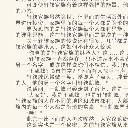
可即使轩辕家族有着这样强悍的能量，他们
的心态。
轩辕家族虽然隐世，但里面的生活跟外面是
界进行投资，家族里面的每一个人都是隐形
更为恐怖的是轩辕家族每个人都有异能，所
的硬化异能，这在轩辕家族里面是最次的一
关于轩辕家族的传说还有很多，几乎都是被
辕家族的继承人，这如何不让众人惊诧。
“你真的是轩辕家族的继承人？这……这…
“轩辕家族一直都存在，只不过从来不会表
另一个名字，或许这样说你们不相信，我只能
“王凯峰？B市首富？”下面有人惊呼一声
轩辕戚风微微一笑，遂即点了点头，冲着坐
的人，他的另一个名字叫轩辕凯峰。”
说话间，王凯峰已经走到了台上，这是一个
“大家好，我是王凯峰，也是轩辕凯峰，这
轩辕家族的人在不同的地区和城市都有，大
族内的每一个人都是隐形的富豪。”王凯峰严
“哇！”
此言一出下面的人再次哗然，大家议论纷纷
这确实也是一个秘密，之前轩辕家族从来不