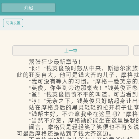
介绍
阅读设置
上一章
嚣张狂少最新章节！
“你！”钱英俊顿时怒从中来，斯德尔家族
此的狂妄自大，他可是钱大齐的儿子，摩格
“我可没有等人的习惯。”摩格一脸笑意的
“英俊，你坐到旁边那桌去！”钱英俊正憋
“爸！”钱英俊愤愤不平的叫道，可当看到
“哼！”无奈之下，钱英俊只好站起身让出
站在摩格身后的黑灵轻轻的拉开椅子让摩格
“钱帮主好，不介意我坐在这里吧？”摩格
“当然不介意，摩格勋爵能坐在这里是我的
闻言，摩格只是轻轻笑了笑便也不再多说什
可最后摩格还是站到了钱大齐这边。