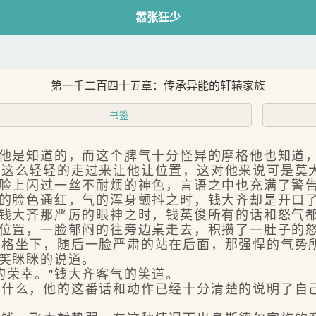
嚣张狂少
第一千二百四十五章：传承异能的轩辕家族
书签
他是知道的，而这个脾气十分怪异的摩格他也知道
就这么轻轻的走过来让他让位置，这对他来说可是莫
脸上闪过一丝不耐烦的神色，言语之中也充满了警
的脸色通红，气的浑身颤抖之时，钱大齐却是开口
钱大齐那严厉的眼神之时，钱英俊所有的话和怒气
位置，一脸郁闷的往旁边桌走去，积攒了一肚子的
坐下，随后一脸严肃的站在后面，那强悍的气势
笑眯眯的说道。
荣幸。”钱大齐客气的笑道。
么，他的这番话和动作已经十分清楚的说明了自己