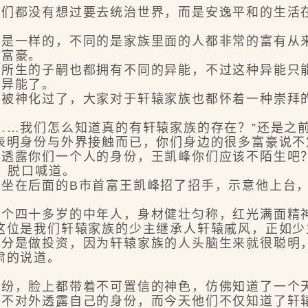
都没有想过要去统治世界，而是安逸平和的生活在
一样的，不同的是家族里面的人都非常的富有从来
的富豪。
生的子嗣也都拥有不同的异能，不过这种异能只能
种异能了。
神化过了，大家对于轩辕家族也都怀着一种崇拜的
…我们怎么知道真的有轩辕家族的存在？”还是之
明身份与外界接触而已，你们身边的很多富豪说不
透露你们一个人的身份，王凯峰你们应该不陌生吧？
，脱口喊道。
在后面的B市首富王凯峰招了招手，示意他上台，
四十多岁的中年人，身材健壮匀称，红光满面精
位是我们轩辕家族的少主继承人轩辕戚风，正如少
部分是做投资，因为轩辕家族的人头脑生来就很聪明
肃的说道。
，脸上都带着不可置信的神色，仿佛知道了一个
对外透露自己的身份，而今天他们不仅知道了轩辕