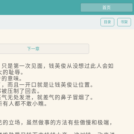
首页
目录
书架
下一章
，只是第一次见面，钱英俊从没想过此人会如
大的耻辱。
告的意味。
了，而且一开口就是让钱英俊让位置。
都被压制了回去。
怒气无处发泄，就差气的鼻子冒烟了。
所有人都不敢小瞧。
的立场，虽然做事的方法有些傲慢和极端，