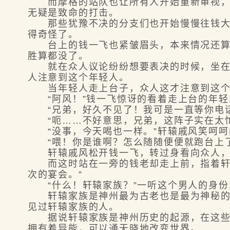
而摩格的站队也让所有人开始重新审视，钱
无疑是致命的打击。
那些犹豫不决的分支们也开始慢慢往钱大齐
得奇怪了。
台上的钱一飞也紧皱眉头，本来情况还算可
胜算都没了。
就在众人议论纷纷想要表决的时候，坐在偏
人注意到这个年轻人。
当年轻人走上台子，众人这才注意到这个
“阿风！”钱一飞惊讶的看着走上台的年轻
“兄弟，好久不见了！我可是一直等你电话
“呃……不好意思，兄弟，这阵子实在太忙
“没事，今天喝也一样。”轩辕戚风笑呵呵
“喂！你是谁啊？怎么随随便便就跑台上了
轩辕戚风松开钱一飞，转过身看向众人，
而这时站在一旁的钱老却走上前，指着轩辕
次的宴会。”
“什么！轩辕家族？”一听这个男人的身份
轩辕家族是神州最为古老也是最为神秘的家
见过轩辕家族的人。
据说轩辕家族是神州历史的起源，在这些家
拥有着异能，可以通天晓地改变世界。