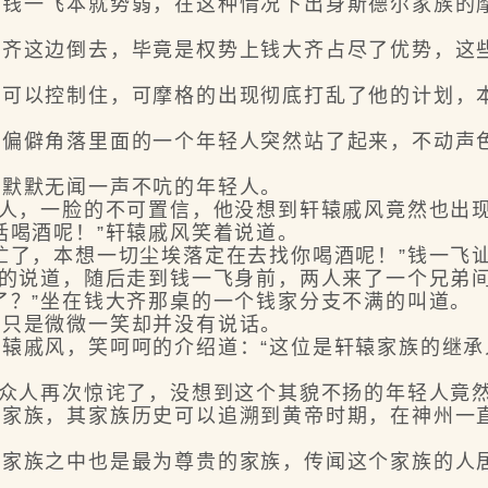
一飞本就势弱，在这种情况下出身斯德尔家族的摩
这边倒去，毕竟是权势上钱大齐占尽了优势，这些
以控制住，可摩格的出现彻底打乱了他的计划，本
僻角落里面的一个年轻人突然站了起来，不动声色
默默无闻一声不吭的年轻人。
人，一脸的不可置信，他没想到轩辕戚风竟然也出
喝酒呢！”轩辕戚风笑着说道。
了，本想一切尘埃落定在去找你喝酒呢！”钱一飞
的说道，随后走到钱一飞身前，两人来了一个兄弟
？”坐在钱大齐那桌的一个钱家分支不满的叫道。
只是微微一笑却并没有说话。
戚风，笑呵呵的介绍道：“这位是轩辕家族的继承
众人再次惊诧了，没想到这个其貌不扬的年轻人竟
族，其家族历史可以追溯到黄帝时期，在神州一直
族之中也是最为尊贵的家族，传闻这个家族的人居