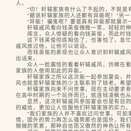
人。
“切！轩辕家族有什么了不起的，不就是有
“据说轩辕家族的人还都有异能呢！”另一
“异能！骗鬼呢？要是真有异能那就展示一
轩辕戚风看向钱英俊微微一笑，轻轻的伸出
闻言，众人惊疑的看向钱英俊，而此时钱英
这下钱英俊彻底相信了，也害怕了，急忙站
戚风放过他，让他可以说话。
而钱英俊的表现也让众人意识到轩辕戚风说
出话来。
众人一脸震惊的看着轩辕戚风，仿佛在看神
家族的人使用如此的异能。
轩辕家族之所以这次能一起参加宴会，并不
风也就是轩辕家族的少主联系到了钱老，希
轩辕家族向来不问世事，现在主动要求参加
在高中时期的一个玩伴而已，就连钱凌枫也
显然，这次轩辕戚风参加宴会也是有目的的
的威信，更加让人信服他们轩辕家族的实力
“我们家族的人并不喜欢过问世事，可如果
情，国外的势力再怎么强势那也是国外，我们
微微的笑意，那种自信而又傲然的神色让所