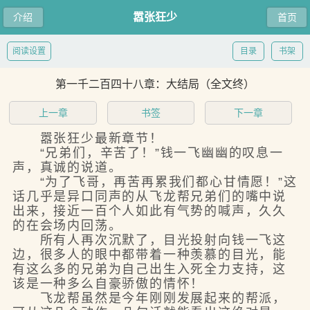
嚣张狂少
介绍
首页
阅读设置
目录
书架
第一千二百四十八章：大结局（全文终）
上一章
书签
下一章
嚣张狂少最新章节！
“兄弟们，辛苦了！”钱一飞幽幽的叹息一
声，真诚的说道。
“为了飞哥，再苦再累我们都心甘情愿！”这
话几乎是异口同声的从飞龙帮兄弟们的嘴中说
出来，接近一百个人如此有气势的喊声，久久
的在会场内回荡。
所有人再次沉默了，目光投射向钱一飞这
边，很多人的眼中都带着一种羡慕的目光，能
有这么多的兄弟为自己出生入死全力支持，这
该是一种多么自豪骄傲的情怀！
飞龙帮虽然是今年刚刚发展起来的帮派，