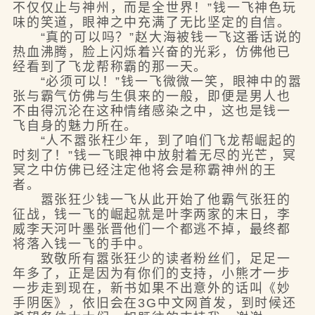
不仅仅止与神州，而是全世界！”钱一飞神色玩
味的笑道，眼神之中充满了无比坚定的自信。
“真的可以吗？”赵大海被钱一飞这番话说的
热血沸腾，脸上闪烁着兴奋的光彩，仿佛他已
经看到了飞龙帮称霸的那一天。
“必须可以！”钱一飞微微一笑，眼神中的嚣
张与霸气仿佛与生俱来的一般，即便是男人也
不由得沉沦在这种情绪感染之中，这也是钱一
飞自身的魅力所在。
“人不嚣张枉少年，到了咱们飞龙帮崛起的
时刻了！”钱一飞眼神中放射着无尽的光芒，冥
冥之中仿佛已经注定他将会是称霸神州的王
者。
嚣张狂少钱一飞从此开始了他霸气张狂的
征战，钱一飞的崛起就是叶李两家的末日，李
威李天河叶墨张晋他们一个都逃不掉，最终都
将落入钱一飞的手中。
致敬所有嚣张狂少的读者粉丝们，足足一
年多了，正是因为有你们的支持，小熊才一步
一步走到现在，新书如果不出意外的话叫《妙
手阴医》，依旧会在3G中文网首发，到时候还