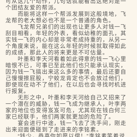
可从这几个动作，几句话就能看出这绝对是一
个团结友爱的帮派。
而能将这样一个帮派发展到这般境地，飞
龙帮的老大想必也不是一个普通的角色。
飞龙帮兄弟们的出现也让更多人对钱一飞
刮目相看，年轻的外表，看似幼稚的面孔，其
实钱一飞的内心却是非常老成持重的，从另一
个角度来说，能在这么年轻的时候就取得如此
的成绩，那此人的将来更是不可估量。
叶墨和李天河看着如此得意的钱一飞心里
暗恨不已，可事已至此他们也只能承认现实，
因为钱一飞搞出来这么多的事情，最后还要自
己慢慢擦屁股，宁蛟龙肯定也不会放过他们，
即使现在动不了他们，在以后也会寻找时机进
行报复。
无形之中，叶墨和李天河给自己又招来了
一个潜在的威胁，钱一飞成为继承人，叶李两
家的地位也变得岌岌可危，尤其现在钱白何三
家已经联手，他们两家就更加的危险了。
宴会进行中途，钱一飞去了洗手间，刚走
出来迎面便碰到了走进来的李铭素。
“钱少，恭喜你如愿以偿！”李铭素笑着说