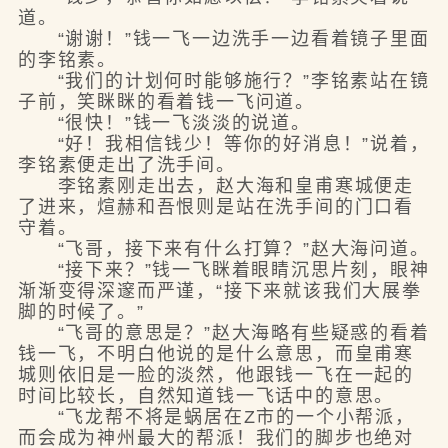
道。
“谢谢！”钱一飞一边洗手一边看着镜子里面
的李铭素。
“我们的计划何时能够施行？”李铭素站在镜
子前，笑眯眯的看着钱一飞问道。
“很快！”钱一飞淡淡的说道。
“好！我相信钱少！等你的好消息！”说着，
李铭素便走出了洗手间。
李铭素刚走出去，赵大海和皇甫寒城便走
了进来，煊赫和吾恨则是站在洗手间的门口看
守着。
“飞哥，接下来有什么打算？”赵大海问道。
“接下来？”钱一飞眯着眼睛沉思片刻，眼神
渐渐变得深邃而严谨，“接下来就该我们大展拳
脚的时候了。”
“飞哥的意思是？”赵大海略有些疑惑的看着
钱一飞，不明白他说的是什么意思，而皇甫寒
城则依旧是一脸的淡然，他跟钱一飞在一起的
时间比较长，自然知道钱一飞话中的意思。
“飞龙帮不将是蜗居在Z市的一个小帮派，
而会成为神州最大的帮派！我们的脚步也绝对