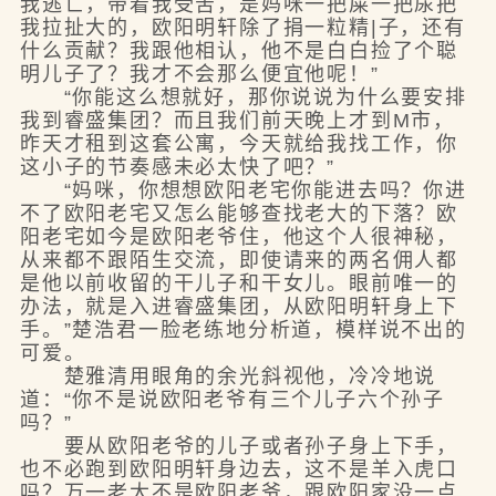
我逃亡，带着我受苦，是妈咪一把屎一把尿把
我拉扯大的，欧阳明轩除了捐一粒精|子，还有
什么贡献？我跟他相认，他不是白白捡了个聪
明儿子了？我才不会那么便宜他呢！”
“你能这么想就好，那你说说为什么要安排
我到睿盛集团？而且我们前天晚上才到M市，
昨天才租到这套公寓，今天就给我找工作，你
这小子的节奏感未必太快了吧？”
“妈咪，你想想欧阳老宅你能进去吗？你进
不了欧阳老宅又怎么能够查找老大的下落？欧
阳老宅如今是欧阳老爷住，他这个人很神秘，
从来都不跟陌生交流，即使请来的两名佣人都
是他以前收留的干儿子和干女儿。眼前唯一的
办法，就是入进睿盛集团，从欧阳明轩身上下
手。”楚浩君一脸老练地分析道，模样说不出的
可爱。
楚雅清用眼角的余光斜视他，冷冷地说
道：“你不是说欧阳老爷有三个儿子六个孙子
吗？”
要从欧阳老爷的儿子或者孙子身上下手，
也不必跑到欧阳明轩身边去，这不是羊入虎口
吗？万一老大不是欧阳老爷，跟欧阳家没一点