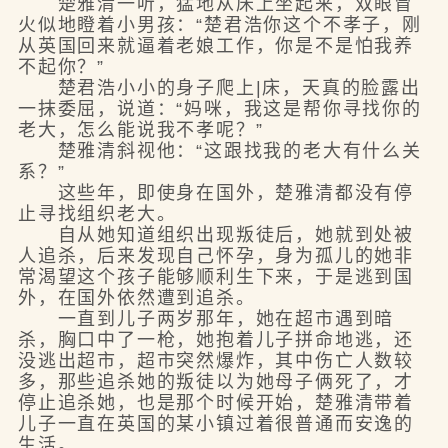
楚雅清一听，猛地从床上坐起来，双眼冒
火似地瞪着小男孩：“楚君浩你这个不孝子，刚
从英国回来就逼着老娘工作，你是不是怕我养
不起你？”
楚君浩小小的身子爬上|床，天真的脸露出
一抹委屈，说道：“妈咪，我这是帮你寻找你的
老大，怎么能说我不孝呢？”
楚雅清斜视他：“这跟找我的老大有什么关
系？”
这些年，即使身在国外，楚雅清都没有停
止寻找组织老大。
自从她知道组织出现叛徒后，她就到处被
人追杀，后来发现自己怀孕，身为孤儿的她非
常渴望这个孩子能够顺利生下来，于是逃到国
外，在国外依然遭到追杀。
一直到儿子两岁那年，她在超市遇到暗
杀，胸口中了一枪，她抱着儿子拼命地逃，还
没逃出超市，超市突然爆炸，其中伤亡人数较
多，那些追杀她的叛徒以为她母子俩死了，才
停止追杀她，也是那个时候开始，楚雅清带着
儿子一直在英国的某小镇过着很普通而安逸的
生活。