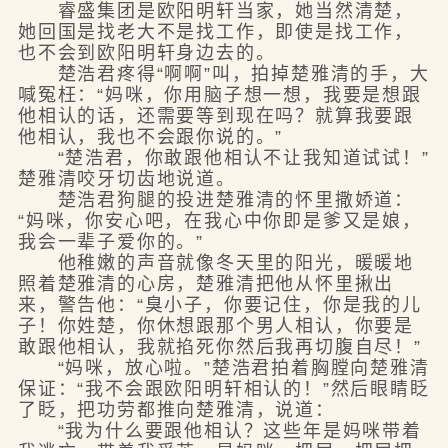
睿盛集团是欧阳明轩当家，她当然清楚，
她回国是找老大不是找工作，即使是找工作，
也不会到欧阳明轩身边去的。
楚浩君疼得“啊啊”叫，拍掉楚雅清的手，大
喊冤枉：“妈咪，你用脑子想一想，我要是想跟
他相认的话，还需要等到现在吗？就算我要跟
他相认，我也不会跟你说的。”
“楚浩君，你敢跟他相认不让我知道试试！”
楚雅清咬牙切齿地说道。
楚浩君狗腿的投进楚雅清的怀里撒娇道：
“妈咪，你安心吧，在我心中你即是爹又是娘，
我会一辈子爱你的。”
他稚嫩的声音就像冬天里的阳光，暖暖地
照着楚雅清的心房，楚雅清把他从怀里揪出
来，警告他：“臭小子，你要记住，你是我的儿
子！你姓楚，你休想跟那个男人相认，你要是
敢跟他相认，我就掐死你然后我再切腹自尽！”
“妈咪，放心啦。”楚浩君拍着胸膛向楚雅清
保证：“我不会跟欧阳明轩相认的！”然后眼睛眨
了眨，把功劳都推向楚雅清，说道：
“我为什么要跟他相认？这些年是妈咪带着