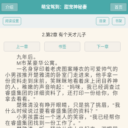
萌宝驾到：甜宠神秘妻
介绍
首页
阅读设置
目录
书架
2.第2章 有个天才儿子
上一章
书签
下一章
九年后。
M市某豪华公寓。
一名身穿印着老虎图案睡衣的可爱帅气的
小男孩推开楚雅清的卧室门走进来，他手拿一
份资料走到床前，笑眯眯地看着床上闭目养神
的人，稚嫩的声音响起：“妈咪，我已经调查过
睿盛集团的详细资料了，还打印一份给你，你
拿去看看。”
楚雅清没有睁开眼睛，只是挑了挑眉，“我
什么时候说过要看睿盛集团的资料？”
小男孩露出一个迷人的笑容，“我已经帮你
在睿盛集团找到一份工作了。”