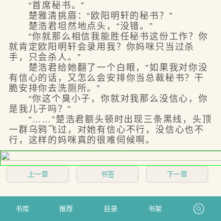
“首席秘书。”
楚雅清挑眉：“欧阳明轩的秘书？”
楚浩君坦然地点头，“没错。”
“你就那么相信我能胜任秘书这份工作？你
就肯定欧阳明轩会录用我？你妈咪只当过杀
手，只会杀人。”
楚浩君给她翻了一个白眼，“如果我对你没
有信心的话，又怎么会安排你当总裁秘书？干
脆安排你去洗厕所。”
“你这个臭小子，你就对我那么没信心，你
是我儿子吗？”
“……”楚浩君额头顿时出现三条黑线，头顶
一群乌鸦飞过，对她有信心不行，没信心也不
行，这样的妈咪真的很难伺候啊。
上一章
书签
下一章
书库
推荐
目录
书架