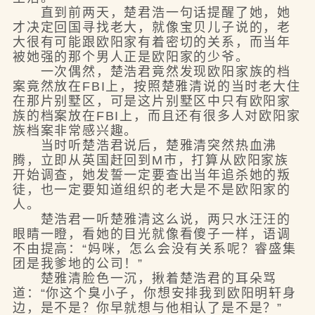
直到前两天，楚君浩一句话提醒了她，她
才决定回国寻找老大，就像宝贝儿子说的，老
大很有可能跟欧阳家有着密切的关系，而当年
被她强的那个男人正是欧阳家的少爷。
一次偶然，楚浩君竟然发现欧阳家族的档
案竟然放在FBI上，按照楚雅清说的当时老大住
在那片别墅区，可是这片别墅区中只有欧阳家
族的档案放在FBI上，而且还有很多人对欧阳家
族档案非常感兴趣。
当时听楚浩君说后，楚雅清突然热血沸
腾，立即从英国赶回到M市，打算从欧阳家族
开始调查，她发誓一定要查出当年追杀她的叛
徒，也一定要知道组织的老大是不是欧阳家的
人。
楚浩君一听楚雅清这么说，两只水汪汪的
眼睛一瞪，看她的目光就像看傻子一样，语调
不由提高：“妈咪，怎么会没有关系呢？睿盛集
团是我爹地的公司！”
楚雅清脸色一沉，揪着楚浩君的耳朵骂
道：“你这个臭小子，你想安排我到欧阳明轩身
边，是不是？你早就想与他相认了是不是？”