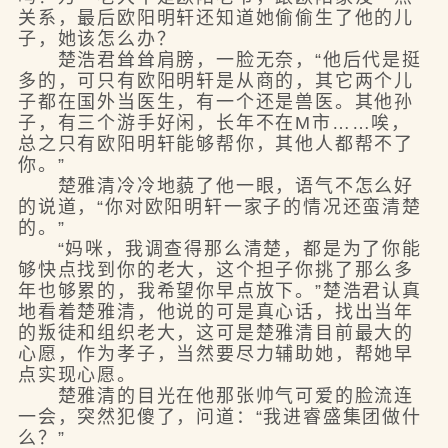
关系，最后欧阳明轩还知道她偷偷生了他的儿
子，她该怎么办？
楚浩君耸耸肩膀，一脸无奈，“他后代是挺
多的，可只有欧阳明轩是从商的，其它两个儿
子都在国外当医生，有一个还是兽医。其他孙
子，有三个游手好闲，长年不在M市……唉，
总之只有欧阳明轩能够帮你，其他人都帮不了
你。”
楚雅清冷冷地藐了他一眼，语气不怎么好
的说道，“你对欧阳明轩一家子的情况还蛮清楚
的。”
“妈咪，我调查得那么清楚，都是为了你能
够快点找到你的老大，这个担子你挑了那么多
年也够累的，我希望你早点放下。”楚浩君认真
地看着楚雅清，他说的可是真心话，找出当年
的叛徒和组织老大，这可是楚雅清目前最大的
心愿，作为孝子，当然要尽力辅助她，帮她早
点实现心愿。
楚雅清的目光在他那张帅气可爱的脸流连
一会，突然犯傻了，问道：“我进睿盛集团做什
么？”