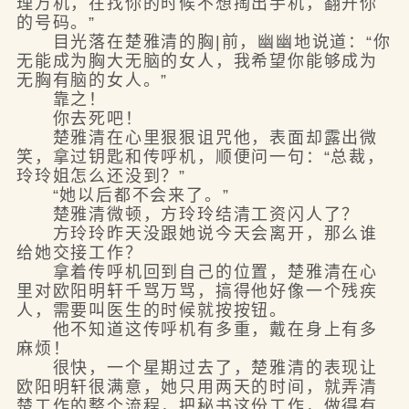
理万机，在找你的时候不想掏出手机，翻开你
的号码。”
目光落在楚雅清的胸|前，幽幽地说道：“你
无能成为胸大无脑的女人，我希望你能够成为
无胸有脑的女人。”
靠之！
你去死吧！
楚雅清在心里狠狠诅咒他，表面却露出微
笑，拿过钥匙和传呼机，顺便问一句：“总裁，
玲玲姐怎么还没到？”
“她以后都不会来了。”
楚雅清微顿，方玲玲结清工资闪人了？
方玲玲昨天没跟她说今天会离开，那么谁
给她交接工作？
拿着传呼机回到自己的位置，楚雅清在心
里对欧阳明轩千骂万骂，搞得他好像一个残疾
人，需要叫医生的时候就按按钮。
他不知道这传呼机有多重，戴在身上有多
麻烦！
很快，一个星期过去了，楚雅清的表现让
欧阳明轩很满意，她只用两天的时间，就弄清
楚工作的整个流程，把秘书这份工作，做得有