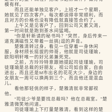
模有样。
而且还能单独见客户，上班才一个星期，
她就见了四次客户，每次都谈得非常顺利，而
且对方的价格也没有降低就直接签合约了。
上午又是见客户了，回到公司又累又渴，
第一时间就是跑到茶水间猛喝。
“你是轩新请的秘书吗？”突然，身后传来一
道充满磁性又带着一丝挑|逗的声音。
楚雅清转过身，看见一位穿着一身休闲
服，身材颀长挺拔的帅哥，他就是司徒瑾瑜，
欧阳明轩唯一的好兄弟兼死党。
之前，方玲玲特意跟她提起司徒瑾瑜，司
徒瑾瑜是总裁的好朋友，视公司如自家，自由
进出，而且还是M市出名的花花大少，身边的
女朋友一周可以换两到三个，而且他还是混血
儿。
看他那轻佻的样子，楚雅清就非常鄙视
他。
“司徒少爷是要找总裁吗？他在总裁室。”楚
雅清微笑地问道。
司徒瑾瑜上下打量楚雅清，看到这样的楚