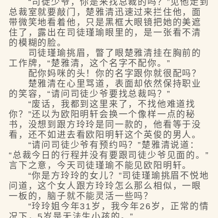
“司徒少爷，你是来找总裁的吗？”见他走到
总裁室就要敲门，楚雅清迅速过来拦住他，面
带微笑地看着他，只是黑框大眼镜把她的美遮
住了，露出在司徒瑾瑜眼里的，是一张看不清
的模糊的脸。
司徒瑾瑜挑眉，瞥了眼楚雅清挂在胸前的
工作牌，“楚雅清，这个名字不配你。”
配你妈咪的头！你的名字跟你就很配吗？
楚雅清在心里骂道，表面却依然保持职业
的笑容，“请问司徒少爷要找总裁吗？”
“废话，我都到这里来了，不找他难道找
你？”还以为欧阳明轩会换一个像样一点的秘
书，没想到跟方玲玲是同一款的，他看等于没
看，还不如进去看欧阳明轩这个英俊的男人。
“请问司徒少爷有预约吗？”楚雅清说道：
“总裁今日的行程并没有要跟司徒少爷见面的。”
言下之意，今天司徒瑾瑜不能见欧阳明轩。
“你是方玲玲的女儿？”司徒瑾瑜挑眉不悦地
问道，这个女人跟方玲玲怎么那么相似，一眼
一板的，脑子就不能灵活一些吗？
“玲玲姐今年31岁，我今年26岁，正常的情
况下，5岁是无法生小孩的。”