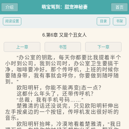
萌宝驾到：甜宠神秘妻
介绍
首页
阅读设置
目录
书架
6.第6章 又是个丑女人
上一章
书签
下一章
“办公室的钥匙，每天你都要比我提着半个
小时到公司，我到公司时，办公室卫生要搞干
净，咖啡要冲好。那个传呼机，上班的时候你
要随身带，我有事就会呼你，你要做到随呼随
到。”
欧阳明轩，你能不能再变|态一点？
这都什么年头了，还带传呼机？
“总裁，我有手机号码……”
楚雅清的话还没说完，只见欧阳明轩伸出
左手按桌边的一个按钮，传呼机发出很好听的
音乐。
欧阳明轩抬眸，冷漠地看着楚雅清，“我日