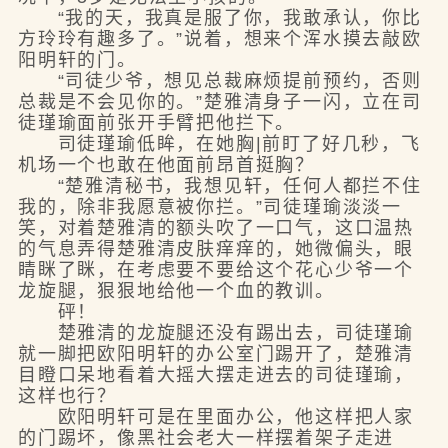
“我的天，我真是服了你，我敢承认，你比
方玲玲有趣多了。”说着，想来个浑水摸去敲欧
阳明轩的门。
“司徒少爷，想见总裁麻烦提前预约，否则
总裁是不会见你的。”楚雅清身子一闪，立在司
徒瑾瑜面前张开手臂把他拦下。
司徒瑾瑜低眸，在她胸|前盯了好几秒，飞
机场一个也敢在他面前昂首挺胸？
“楚雅清秘书，我想见轩，任何人都拦不住
我的，除非我愿意被你拦。”司徒瑾瑜淡淡一
笑，对着楚雅清的额头吹了一口气，这口温热
的气息弄得楚雅清皮肤痒痒的，她微偏头，眼
睛眯了眯，在考虑要不要给这个花心少爷一个
龙旋腿，狠狠地给他一个血的教训。
砰！
楚雅清的龙旋腿还没有踢出去，司徒瑾瑜
就一脚把欧阳明轩的办公室门踢开了，楚雅清
目瞪口呆地看着大摇大摆走进去的司徒瑾瑜，
这样也行？
欧阳明轩可是在里面办公，他这样把人家
的门踢坏，像黑社会老大一样摆着架子走进