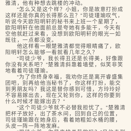
雅清，他有种想去跳楼的冲动。
“怎么又是这个样？小姐，你是故意打扮成
这样还是你真的长得那么丑？”司徒瑾瑜叹气，
听说今天欧阳明轩的秘书来上班一个星期了，
欧阳明轩在他面前总是夸她有多能干，今天有
空他就赶过来看，没想到欧阳明轩的眼光一如
既往，一点都没变。
他这样看一眼楚雅清都觉得眼睛痛了，欧
阳明轩怎么能够一看就看几年之久？
“司徒少爷，我长得丑还是长得美，好像跟
你没有关系吧？”楚雅清斜靠着墙壁，似笑非笑
地看着司徒瑾瑜。
“为了你终身幸福，我劝你还是离开睿盛集
团吧，别再给他当秘书了，你这样打扮，能交
到男朋友吗？我这是替你感到可惜，方玲玲好
不容易嫁出去，现在又轮到你，这样的你要到
什么时候才能嫁出去？”
“这个司徒少爷就不必替我担忧了。”楚雅清
把杯子放好，出了茶水间，回到自己的位置，
司徒瑾瑜跟在她身后，看着她粗如水桶的腰，
头皮一阵一阵地发麻。