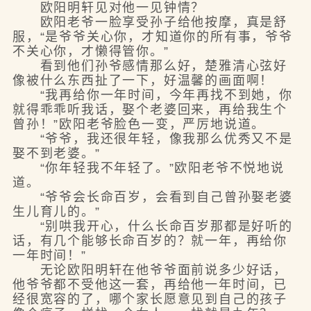
欧阳明轩见对他一见钟情？
欧阳老爷一脸享受孙子给他按摩，真是舒
服，“是爷爷关心你，才知道你的所有事，爷爷
不关心你，才懒得管你。”
看到他们孙爷感情那么好，楚雅清心弦好
像被什么东西扯了一下，好温馨的画面啊！
“我再给你一年时间，今年再找不到她，你
就得乖乖听我话，娶个老婆回来，再给我生个
曾孙！”欧阳老爷脸色一变，严厉地说道。
“爷爷，我还很年轻，像我那么优秀又不是
娶不到老婆。”
“你年轻我不年轻了。”欧阳老爷不悦地说
道。
“爷爷会长命百岁，会看到自己曾孙娶老婆
生儿育儿的。”
“别哄我开心，什么长命百岁那都是好听的
话，有几个能够长命百岁的？就一年，再给你
一年时间！”
无论欧阳明轩在他爷爷面前说多少好话，
他爷爷都不受他这一套，再给他一年时间，已
经很宽容的了，哪个家长愿意见到自己的孩子