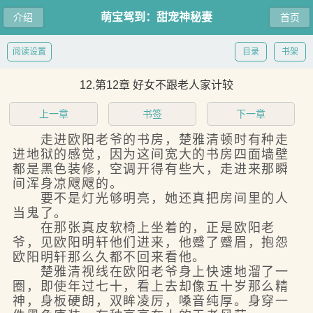
萌宝驾到：甜宠神秘妻
介绍
首页
阅读设置
目录
书架
12.第12章 好女不跟老人家计较
上一章
书签
下一章
走进欧阳老爷的书房，楚雅清顿时有种走
进地狱的感觉，因为这间宽大的书房四面墙壁
都是黑色装修，空调开得有些大，走进来那瞬
间浑身凉飕飕的。
要不是灯光够明亮，她还真把房间里的人
当鬼了。
在那张真皮软椅上坐着的，正是欧阳老
爷，见欧阳明轩他们进来，他蹙了蹙眉，抱怨
欧阳明轩那么久都不回来看他。
楚雅清视线在欧阳老爷身上快速地溜了一
圈，即使年过七十，看上去却像五十岁那么精
神，身板硬朗，双眸凌厉，嗓音纯厚。身穿一