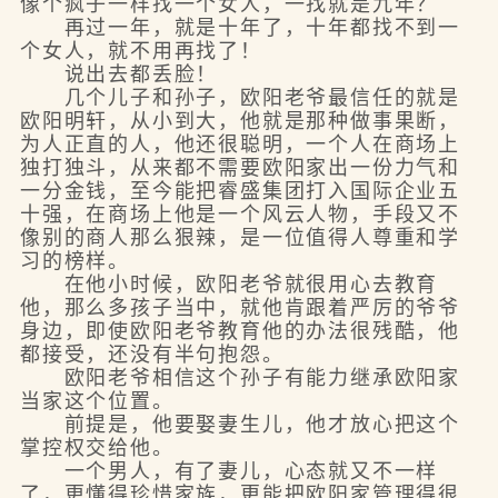
像个疯子一样找一个女人，一找就是九年？
再过一年，就是十年了，十年都找不到一
个女人，就不用再找了！
说出去都丢脸！
几个儿子和孙子，欧阳老爷最信任的就是
欧阳明轩，从小到大，他就是那种做事果断，
为人正直的人，他还很聪明，一个人在商场上
独打独斗，从来都不需要欧阳家出一份力气和
一分金钱，至今能把睿盛集团打入国际企业五
十强，在商场上他是一个风云人物，手段又不
像别的商人那么狠辣，是一位值得人尊重和学
习的榜样。
在他小时候，欧阳老爷就很用心去教育
他，那么多孩子当中，就他肯跟着严厉的爷爷
身边，即使欧阳老爷教育他的办法很残酷，他
都接受，还没有半句抱怨。
欧阳老爷相信这个孙子有能力继承欧阳家
当家这个位置。
前提是，他要娶妻生儿，他才放心把这个
掌控权交给他。
一个男人，有了妻儿，心态就又不一样
了，更懂得珍惜家族，更能把欧阳家管理得很