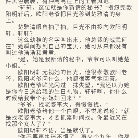
件黑色唐装，有种高高在上的王者风范。
“轩轩，这位就是你新请的秘书？”抱怨完欧
阳明轩后，欧阳老爷把目光移到楚雅清的身
上。
楚雅清眼角抽了抽，目光不由投向欧阳明
轩，轩轩？
这么幼稚的名字叫出来，他总裁的威武何
在？她瞬间想到自己的宝贝，她可从来都没有
叫过他浩浩和君君。
“是，她是我新请的秘书，爷爷可以叫她楚
小姐。”
欧阳明轩无视她的目光，他很孝敬欧阳老
爷，欧阳老爷问什么，他都很客气地回答。
欧阳老爷眸光闪过一抹失望，“我还以为她
是你今日送给我的生日礼物，轩轩啊，你什么
时候给我带个孙媳妇回来？”
“爷爷，找老婆事大，得慢慢找。”
欧阳老爷给他一个白眼，不悦地说道：“就
是找老婆事大，才要抓紧时间找。你最近又在
找那个女人了？”
欧阳明轩不语，当是默认了。
“你不要再执迷不悟了，再来个九年，你都