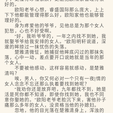
好的。
欧阳老爷心想，睿盛国际那么庞大，上上
下下他都能管理得那么好，欧阳家他也能够管
理好的。
身为疼爱他的爷爷，见他总是为那个女人
犯愁，心也不好受啊。
“好，我听爷爷的，一年之内找不到她，我
就娶爷爷给我安排的女人。”欧阳明轩说道，深
邃的眸掠过一抹忧伤的失落。
楚雅清微怔，她捕捉他眸底闪过的那抹失
落，心中一动，差点要开口说她就是当年的那
个女人。
不要被他感动，这样容易就感动，是楚雅
清吗？
唉，男人，你又何必对一个只有一夜|情的
女人念念不忘还那么执着要找到她呢？
“我劝你还是放弃吧，九年都找不到，她是
活是死你都不知道，即使你找到她，我也不同
意你娶她的。”欧阳老爷老脸沉下来，害他孙子
痛那么多年的女人，没资格当他的孙媳妇。
忽地，他的目光落在楚雅清身上，浑浊的