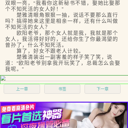
双眼一亮，“我看你这新秘书不错，娶她比娶那
个不知死活的女人好！”
楚雅清眼角狠狠一抽，说话不要那么直行
吗？搞得她来这里是相亲一样，还有什么叫做
不知死活的女人？
欧阳老爷，那个女人就是我，我就是那个
女人，我活得好好的，还给你生了你最渴望的
曾孙了，什么不知死活。
算了，好女不跟老人计较。
楚雅清装出一副害羞的样子笑了笑，说
道：“欧阳老爷别拿我开玩笑了，总裁怎么会娶
我呢。”
上一章
书签
下一章