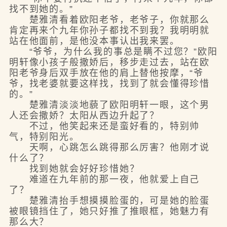
找不到她的。”
楚雅清看着欧阳老爷，老爷子，你就那么
肯定再来个九年你孙子都找不到我？我明明就
站在他面前，是他没本事认出我来罢。
“爷爷，为什么我的事总是瞒不过您？”欧阳
明轩像小孩子般撒娇后，移步走过去，站在欧
阳老爷身后双手放在他的肩上替他按摩，“爷
爷，找老婆就要这样找，找到了就会懂得珍惜
的。”
楚雅清淡淡地藐了欧阳明轩一眼，这个男
人还会撒娇？太阳从西边升起了？
不过，他笑起来还是蛮好看的，特别帅
气，特别阳光。
天啊，心跳怎么跳得那么厉害？他刚才说
什么了？
找到她就会好好珍惜她？
难道在九年前的那一夜，他就爱上自己
了？
楚雅清抬手想摸摸脸蛋的，可是她的脸蛋
被眼镜挡住了，她只好推了推眼框，她魅力有
那么大？