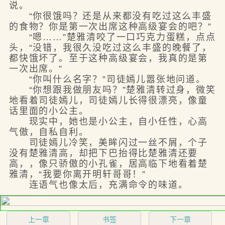
说。
“你很饿吗？还是从来都没有吃过这么丰盛
的食物？你是第一次出席这种高级宴会的吧？”
“嗯……”楚雅清咬了一口巧克力蛋糕，点点
头，“没错，我很久没吃过这么丰盛的晚餐了，
都快饿坏了。至于这种高级宴会，我真的是第
一次出席。”
“你叫什么名字？”司徒嫣儿嚣张地问道。
“你想跟我做朋友吗？”楚雅清转过身，微笑
地看着司徒嫣儿，司徒嫣儿长得很漂亮，像童
话里面的小公主。
现实中，她也是小公主，自小任性，心高
气傲，自私自利。
司徒嫣儿冷笑，美眸闪过一丝不屑，个子
没有楚雅清高，却把下巴抬得比楚雅清还要
高，，像只骄傲的小孔雀，居高临下地看着楚
雅清，“我要你离开明轩哥哥！”
连语气也像太后，充满命令的味道。
上一章
书签
下一章