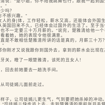
说：“楚小姐，你不陪我跳舞也行，跟我一起到国
。”
少吗？
不感兴趣。”
人的身|体，工作轻松，薪水又高，还能体会外国生
英国回来不久，已经体会过国外的生活了。至于当
也不一定要三十万月薪的。”说完，楚雅清给他一个
看着她，她的表现令他很满意。
是不敢相信楚雅清所讲的话是真的，月薪三十万
”
你刚才又说我跟你到国外去，拿到的薪水会比现在
牙关，瞪了一眼楚雅清，该死的丑女人！
，回去前她要去一趟洗手间。
。
从司徒嫣儿面前走过。
样子，让司徒嫣儿更生气，气到要把她杀掉的冲动
”司徒嫣儿快步追上去，走到楚雅清的面前张开手