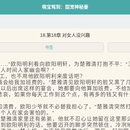
萌宝驾到：甜宠神秘妻
18.第18章 对女人没兴趣
书签
…”欧阳明利看向欧阳明轩，为楚雅清打抱不平：“
人时间人家幽会啊？”
工，也不用他欧阳明利来废话吧？
会给我加班费的。”楚雅清见欧阳明轩的脸又黑了
后出席这样的宴会，她都要向他算加班费，不给加
哀，如果你每天工作到这个点，有再多的钱又有什
清费，欧阳少爷就不必替我担心了。”楚雅清突然打
个人在家会害怕的。”
雅清家里还有弟弟，他就不忍心让她留在这里那
欧阳明利的话，他要迈开的脚步突然顿住，冷冽