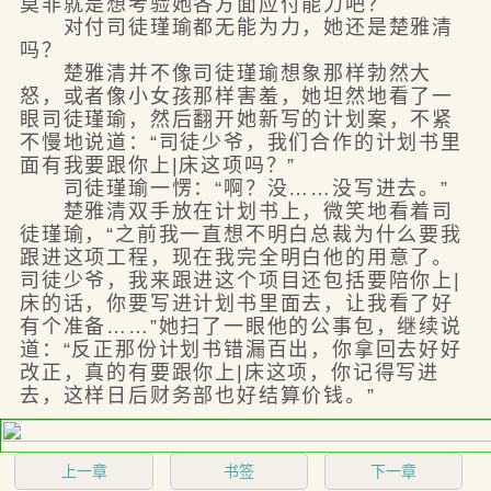
莫非就是想考验她各方面应付能力吧？
对付司徒瑾瑜都无能为力，她还是楚雅清
吗？
楚雅清并不像司徒瑾瑜想象那样勃然大
怒，或者像小女孩那样害羞，她坦然地看了一
眼司徒瑾瑜，然后翻开她新写的计划案，不紧
不慢地说道：“司徒少爷，我们合作的计划书里
面有我要跟你上|床这项吗？”
司徒瑾瑜一愣：“啊？没……没写进去。”
楚雅清双手放在计划书上，微笑地看着司
徒瑾瑜，“之前我一直想不明白总裁为什么要我
跟进这项工程，现在我完全明白他的用意了。
司徒少爷，我来跟进这个项目还包括要陪你上|
床的话，你要写进计划书里面去，让我看了好
有个准备……”她扫了一眼他的公事包，继续说
道：“反正那份计划书错漏百出，你拿回去好好
改正，真的有要跟你上|床这项，你记得写进
去，这样日后财务部也好结算价钱。”
上一章
书签
下一章