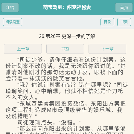
萌宝驾到：甜宠神秘妻
介绍
首页
阅读设置
目录
书架
26.第26章 更深一步的了解
上一章
书签
下一章
“司徒少爷，请你仔细看看这份计划案，这
份计划案不改的话，我是无法跟你跟进的。”楚
雅清对他刚才的那句话无动于衷，眼镜下面的
脸带着一抹淡淡的微笑看看他。
“哦？你说计划案有错？错在哪里呢？”司徒
瑾瑜笑问，心中暗想，他就不相信她是个刀枪
不入的女人。
“东城基建睿集团投资数亿，东阳出方案把
这项工程打造成M市最顶级奢华的娱乐城，我
没说错吧？”
司徒瑾瑜点头，“没错。”
“那么请问东阳出来的计划案，从哪里能够