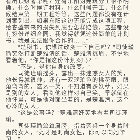
看出顶级奢华呢？还有东阳对建筑分工很不明
确，什么时候订材料，什么时候开工，什么时
候结束第一期工程等等，这些问题都没有在计
划案列出。如果东阳这边无能完成这项工程，
给睿盛带来的损失到底要怎样赔偿，这些都没
有签份详细合同，我觉得就凭这份简单的计划
书，我是无法跟你合作的……”
“楚秘书，你想过改变一下自己吗？”司徒瑾
瑜突然打断楚雅清的话，楚雅清挑眉，不悦地
看着他，“你是指这份计划案吗？”
“不是，是你自身的改变。”
司徒瑾瑜摇头，露出一抹迷惑女人的笑，
他长得就很帅，还有一双琥珀色的桃花眼，眼
角弯弯的，这么一笑，不知道有多妖孽，如果
是别的女人，看到他这样对自己笑，早就倒在
他怀里，可是他对面坐着的，是楚雅清，这个
心冷的女人。
“这是公事吗？”楚雅清好笑地看着司徒瑾
瑜。
司徒瑾瑜耸耸肩膀，指着旁桌一个身着时
尚的女人，“她才是时尚女性，你可以向她学
习。”