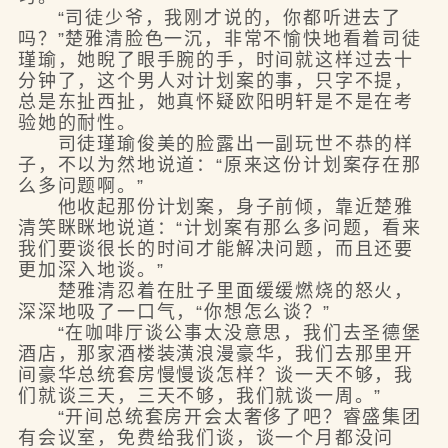
“司徒少爷，我刚才说的，你都听进去了
吗？”楚雅清脸色一沉，非常不愉快地看着司徒
瑾瑜，她睨了眼手腕的手，时间就这样过去十
分钟了，这个男人对计划案的事，只字不提，
总是东扯西扯，她真怀疑欧阳明轩是不是在考
验她的耐性。
司徒瑾瑜俊美的脸露出一副玩世不恭的样
子，不以为然地说道：“原来这份计划案存在那
么多问题啊。”
他收起那份计划案，身子前倾，靠近楚雅
清笑眯眯地说道：“计划案有那么多问题，看来
我们要谈很长的时间才能解决问题，而且还要
更加深入地谈。”
楚雅清忍着在肚子里面缓缓燃烧的怒火，
深深地吸了一口气，“你想怎么谈？”
“在咖啡厅谈公事太没意思，我们去圣德堡
酒店，那家酒楼装潢浪漫豪华，我们去那里开
间豪华总统套房慢慢谈怎样？谈一天不够，我
们就谈三天，三天不够，我们就谈一周。”
“开间总统套房开会太奢侈了吧？睿盛集团
有会议室，免费给我们谈，谈一个月都没问