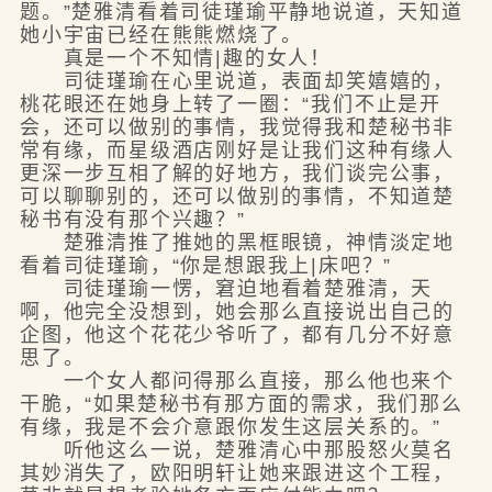
题。”楚雅清看着司徒瑾瑜平静地说道，天知道
她小宇宙已经在熊熊燃烧了。
真是一个不知情|趣的女人！
司徒瑾瑜在心里说道，表面却笑嬉嬉的，
桃花眼还在她身上转了一圈：“我们不止是开
会，还可以做别的事情，我觉得我和楚秘书非
常有缘，而星级酒店刚好是让我们这种有缘人
更深一步互相了解的好地方，我们谈完公事，
可以聊聊别的，还可以做别的事情，不知道楚
秘书有没有那个兴趣？”
楚雅清推了推她的黑框眼镜，神情淡定地
看着司徒瑾瑜，“你是想跟我上|床吧？”
司徒瑾瑜一愣，窘迫地看着楚雅清，天
啊，他完全没想到，她会那么直接说出自己的
企图，他这个花花少爷听了，都有几分不好意
思了。
一个女人都问得那么直接，那么他也来个
干脆，“如果楚秘书有那方面的需求，我们那么
有缘，我是不会介意跟你发生这层关系的。”
听他这么一说，楚雅清心中那股怒火莫名
其妙消失了，欧阳明轩让她来跟进这个工程，