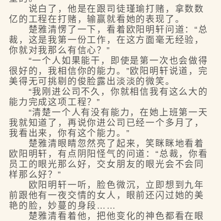
说白了，他是在跟司徒瑾瑜打赌，拿数数
亿的工程在打赌，输赢就看她的表现了。
楚雅清愣了一下，看着欧阳明轩问道：“总
裁，这是我第一份工作，在这方面毫无经验，
你就对我那么有信心？”
“一个人如果能干，即使是第一次也会做得
很好的，我相信你的能力。”欧阳明轩说道，完
美得无可挑剔的俊脸露出淡淡的微笑。
“我刚进公司不久，你就相信我有这么大的
能力完成这项工程？”
“清楚一个人有没有能力，在她上班第一天
我就知道了，再说你进公司已经一个多月了，
我看出来，你有这个能力。”
楚雅清眼睛忽然亮了起来，笑眯眯地看着
欧阳明轩，有点阴阳怪气的问道：“总裁，你看
员工的眼光那么好，交女朋友的眼光会不会同
样那么好？”
欧阳明轩一听，脸色微沉，立即想到九年
前跟他有一夜交情的女人，眼前还闪过她的美
艳的脸，妙蔓的身段……
楚雅清看着他，把他变化的神色都看在眼