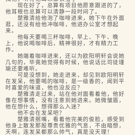
现在好了，总算有项目他愿意跟进的了，
他耳根也总算可以清静一段时间了。
楚雅清给他泡了咖啡进来，她下午在外面
逛，还没有给他冲咖啡，他进办公室才想起
来。
他每天要喝三杯咖啡，早上、下午、晚
上，他说喝咖啡后，精神很好，才有精力工
作。
她端着咖啡进来，还以为欧阳明轩会说她
几句的，毕竟她觉得有时候，他说话比司徒瑾
瑜还要难听。
可是没想到，她走进来，却见到欧阳明轩
在发呆，他要喝的咖啡，是一级香的，闻到平
时喜爱的味道，他也没反应？
楚雅清走过来，站在他对面看着他，他好
像在想事情，没有注意到她进来。她微皱眉，
他在想什么，想得那么入迷？
他不会在发呆吧？
楚雅清抿嘴，看着他完美的俊脸，感受到
他身上散发那股尊贵优雅的气息，不由暗想，
天啊，连发呆都那么帅气，真是没天理！