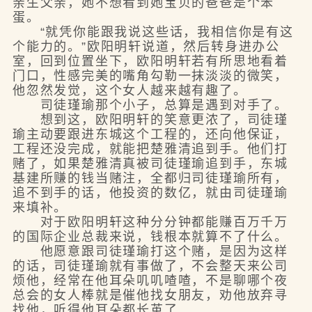
亲生父亲，她不想看到她宝贝的爸爸是个笨
蛋。
“就凭你能跟我说这些话，我相信你是有这
个能力的。”欧阳明轩说道，然后转身进办公
室，回到位置坐下，欧阳明轩若有所思地看着
门口，性感完美的嘴角勾勒一抹淡淡的微笑，
他忽然发觉，这个女人越来越有趣了。
司徒瑾瑜那个小子，总算是遇到对手了。
想到这，欧阳明轩的笑意更浓了，司徒瑾
瑜主动要跟进东城这个工程的，还向他保证，
工程还没完成，就能把楚雅清追到手。他们打
赌了，如果楚雅清真被司徒瑾瑜追到手，东城
基建所赚的钱当赌注，全都归司徒瑾瑜所有，
追不到手的话，他投资的数亿，就由司徒瑾瑜
来填补。
对于欧阳明轩这种分分钟都能赚百万千万
的国际企业总裁来说，钱根本就算不了什么。
他愿意跟司徒瑾瑜打这个赌，是因为这样
的话，司徒瑾瑜就有事做了，不会整天来公司
烦他，经常在他耳朵叽叽喳喳，不是聊哪个夜
总会的女人棒就是催他找女朋友，劝他放弃寻
找他，听得他耳朵都长茧了