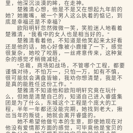
里，他深沉淡漠的眸，在走神。
楚雅清心想，他是不是又在想起九年前的
她？她撇嘴，被一个男人这么执着的惦记，到
底是幸福还是不幸福？
欧阳明轩忽然微微一笑，笑脸迷人地看着
楚雅清，“我看中的女人也是相当好的。”
楚雅清看着他，不知道是他笑起来太好看
还是他的话，她心好像被小鹿撞了一下，感觉
很复杂，她咬了咬唇，一丝疼意传来，这种复
杂的感觉才稍微减轻。
“总裁，商场如战场，不管哪个工程，都要
谨慎对待，不怕万一，只怕一万，如有不慎，
很可能就会满盘皆输，我劝你想清楚，我是不
是真的能胜任这份工作。”
楚雅清不知道他和欧阳明轩究竟在玩什
么，但她是清楚自己的，知道自己进入睿盛集
团是为了什么，东城这个工程是个庞大的工
程，半年一年都还没能完期，她找到老大，揪
出当年的叛徒，她就会离开睿盛的。
她不希望他做亏本的生意，即使她现在对
他没有爱情那方面的感觉，可毕竟他是宝贝的