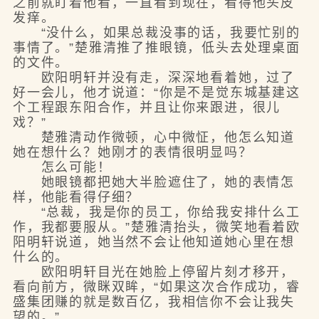
之前就盯着他看，一直看到现在，看得他头皮
发痒。
“没什么，如果总裁没事的话，我要忙别的
事情了。”楚雅清推了推眼镜，低头去处理桌面
的文件。
欧阳明轩并没有走，深深地看着她，过了
好一会儿，他才说道：“你是不是觉东城基建这
个工程跟东阳合作，并且让你来跟进，很儿
戏？”
楚雅清动作微顿，心中微怔，他怎么知道
她在想什么？她刚才的表情很明显吗？
怎么可能！
她眼镜都把她大半脸遮住了，她的表情怎
样，他能看得仔细？
“总裁，我是你的员工，你给我安排什么工
作，我都要服从。”楚雅清抬头，微笑地看着欧
阳明轩说道，她当然不会让他知道她心里在想
什么的。
欧阳明轩目光在她脸上停留片刻才移开，
看向前方，微眯双眸，“如果这次合作成功，睿
盛集团赚的就是数百亿，我相信你不会让我失
望的。”