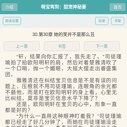
萌宝驾到：甜宠神秘妻
介绍
首页
阅读设置
目录
书架
30.第30章 她的笑并不是那么丑
上一章
书签
下一章
“轩，结果向你汇报了，我先走了。”司徒瑾
瑜拍了拍欧阳明轩的肩，然后对着楚雅清吹了
一个口哨，抛一个媚眼，大摇大摆走出睿盛集
团。
雅雅清还在纠结宝贝信息是不是有误的问
题上，压根就不甩司徒瑾瑜，连眼角的余光都
不藐他，而是盯在欧阳明轩的身上看，心里无
比纠结，莫非是宝贝信息水平下降了？
还是，欧阳明轩在宝贝的心中，形象一直
都是好的？
“为什么一直用这种眼神盯着我？”司徒瑾瑜
都已经走了好几分钟了，而她在司徒瑾瑜没走