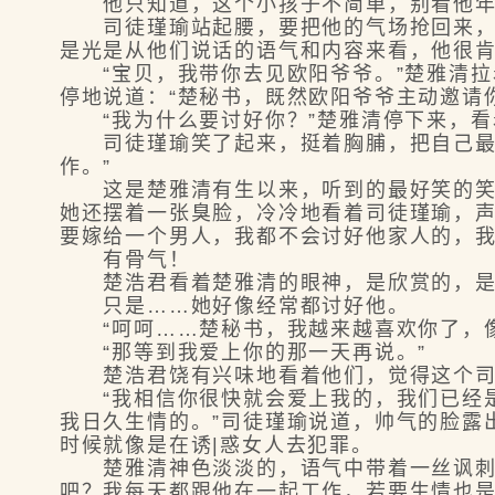
他只知道，这个小孩子不简单，别看他年龄
司徒瑾瑜站起腰，要把他的气场抢回来，他
是光是从他们说话的语气和内容来看，他很
“宝贝，我带你去见欧阳爷爷。”楚雅清拉
停地说道：“楚秘书，既然欧阳爷爷主动邀请
“我为什么要讨好你？”楚雅清停下来，看着
司徒瑾瑜笑了起来，挺着胸脯，把自己最帅
作。”
这是楚雅清有生以来，听到的最好笑的笑话
她还摆着一张臭脸，冷冷地看着司徒瑾瑜，声
要嫁给一个男人，我都不会讨好他家人的，我
有骨气！
楚浩君看着楚雅清的眼神，是欣赏的，是
只是……她好像经常都讨好他。
“呵呵……楚秘书，我越来越喜欢你了，像
“那等到我爱上你的那一天再说。”
楚浩君饶有兴味地看着他们，觉得这个司徒
“我相信你很快就会爱上我的，我们已经是
我日久生情的。”司徒瑾瑜说道，帅气的脸露
时候就像是在诱|惑女人去犯罪。
楚雅清神色淡淡的，语气中带着一丝讽刺：
吧？我每天都跟他在一起工作，若要生情也是