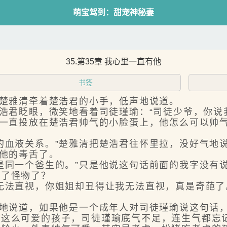
萌宝驾到：甜宠神秘妻
35.第35章 我心里一直有他
书签
楚雅清牵着楚浩君的小手，低声地说道。
君眨眼，微笑地看着司徒瑾瑜：“司徒少爷，你说
一直投放在楚浩君帅气的小脸蛋上，他怎么可以帅
血液关系。”楚雅清把楚浩君往怀里拉，没好气地
他的毒舌了。
同一个爸生的。”只是他说这句话前面的我字没有
成了怪物了？
法直视，你姐姐却丑得让我无法直视，真是奇葩了
地说道，如果他是一个成年人对司徒瑾瑜说这句话
对这么可爱的孩子，司徒瑾瑜底气不足，连生气都忘