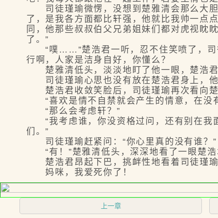
司徒瑾瑜微愣，没想到楚雅清会那么大胆把
了，是我各方面都比轩强，他就比我帅一点
同，他那些叔叔伯父兄弟姐妹们都对虎视眈
了。”
“噗……”楚浩君一听，忍不住笑喷了，司
行啊，人家是洁身自好，你懂么？
楚雅清低头，淡淡地盯了他一眼，楚浩君
司徒瑾瑜心思也没有放在楚浩君身上，他笑
楚浩君收敛笑脸后，司徒瑾瑜再次看向楚雅
“喜欢是情不自禁就会产生的情意，在没有
“那么会考虑轩？”
“我考虑谁，你没资格过问，还有别在我面
们。”
司徒瑾瑜赶紧问：“你心里真的没有谁？”
“有！”楚雅清低头，深深地看了一眼楚浩君
楚浩君昂起下巴，挑衅性地看着司徒瑾瑜，
妈咪，我爱死你了！
上一章