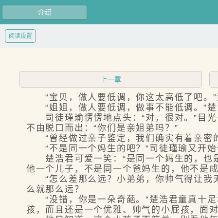
介绍
阅读设置
上一章
“宝贝，做人要低调，你这太高低了吧。”
“姐姐，做人要低调，做事不能低调。”楚浩
司徒瑾瑜愣愣地点头：“对，很对。”目光
不由脱口而出：“你们是亲姐弟吗？”
“曾经做过亲子鉴定，我们确实有着亲密的
“不是同一个妈生的吧？”司徒瑾瑜又开始
楚浩君可爱一笑：“是同一个妈生的，也是
他一个儿子，不是同一个爸妈生的，他不是
“怎么差那么远？小弟弟，你帅气得让我无
么就那么远？
“没错，你是一朵奇葩。”楚浩君童真十足
孩，而且还是一个优雅、帅气的小屁孩，面