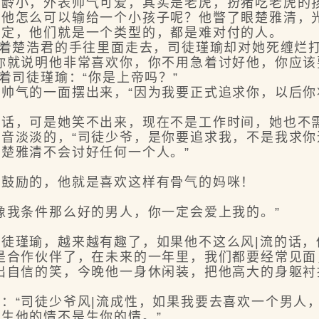
小，外表帅气可爱，其实是老虎，扮猪吃老虎的
怎么可以输给一个小孩子呢？他瞥了眼楚雅清，光
肯定，他们就是一个类型的，都是难对付的人。
着楚浩君的手往里面走去，司徒瑾瑜却对她死缠烂打
你就说明他非常喜欢你，你不用急着讨好他，你应该
司徒瑾瑜：“你是上帝吗？”
气的一面摆出来，“因为我要正式追求你，以后你
，可是她笑不出来，现在不是工作时间，她也不需
音淡淡的，“司徒少爷，是你要追求我，不是我求
楚雅清不会讨好任何一个人。”
鼓励的，他就是喜欢这样有骨气的妈咪！
我条件那么好的男人，你一定会爱上我的。”
瑾瑜，越来越有趣了，如果他不这么风|流的话，
合作伙伴了，在未来的一年里，我们都要经常见面
出自信的笑，今晚他一身休闲装，把他高大的身躯
“司徒少爷风|流成性，如果我要去喜欢一个男人，
生他的情不是生你的情。”