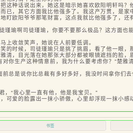
这种话说出来，她这是暗示她喜欢欧阳明轩吗？他
点而已，其它方面我比他强多了。我这产万贯，是家
眈地盯欧阳爷爷那笔财富，这点我就比他强多了，还
徒瑾瑜啊司徒瑾瑜，你要不要那么极品？这方面也
马上收敛笑声，她说在人前要低调。
的时候，司徒瑾瑜只是挑了挑眉，看了他一眼，那
清，目光落在她那张大部分都被眼镜遮挡的脸，眉
对你生产这种情意前，我为什么要考虑你？”楚雅
前总是说你比总裁有多好多好，我没时间拿你们去
，“我心里一直有他，他是我宝贝。”
可爱的脸露出一抹小骄傲，心里却浮现一抹小感
书签