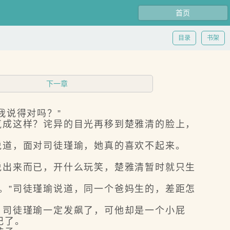
首页
目录
书架
下一章
我说得对吗？”
气成这样？诧异的目光再移到楚雅清的脸上，
说道，面对司徒瑾瑜，她真的喜欢不起来。
说出来而已，开什么玩笑，楚雅清暂时就只生
。”司徒瑾瑜说道，同一个爸妈生的，差距怎
，司徒瑾瑜一定发飙了，可他却是一个小屁
记了。