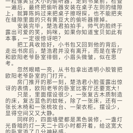
一粒像黄豆大小的偷听器，走到书桌前，检查
一遍后，最终把偷听器安装在桌子左则的缝隙
上，就算陈妈过来把桌子擦呀探，也不能把夹
在缝隙里面的只有黄豆大的偷听器擦掉。
安装完毕，楚浩君拍拍手，帅气的脸终于
露出可爱的笑，妈咪，如果你知道宝贝如此有
本事，一定很惊讶吧？
把工具收拾好，小书包又回到他的背后，
走出书房后，楚浩君并没有离开，而是在客厅
和欧阳老爷卧室徘徊，小眉头微皱，似在思
考。
忽然眼睛一亮，从书包拿出透明小胶管把
欧阳老爷卧室的门打开。
房门推开的那一刻，楚浩君小脸蛋露出惊
讶的表情，欧阳老爷的卧室比客厅还要宽大！
只是，里面摆设很少，一张复古木质制造
的床，复古蓝色的蚊帐，除了一张床，还有一
张长木椅和一张梳妆台、一架衣柜。摆设少，
显得空间又又大静。
同样的，四面墙壁都是黑色装修，一盏灯
光昏暗的灯一天二十四小时都开着，给这宽大
的卧室添了几分神秘感。