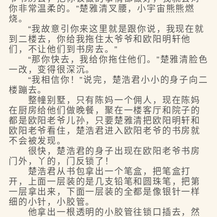
你非常温柔的。”楚雅清叉腰，小宇宙熊熊燃
烧。
“我故意引你来这里就是跟你说，我现在就
到二楼去，你给我拖住太爷爷和欧阳明轩他
们，不让他们到书房去。”
“那你快去，我给你拖住他们。”楚雅清脸色
一改，变得很深沉。
“我相信你！”说完，楚浩君小小的身子向二
楼蹦去。
整幢别墅，只有陈妈一个佣人，现在陈妈
在厨房给他们做晚餐，聚在一楼客厅和院子的
都是欧阳老爷儿孙，只要楚雅清把欧阳明轩和
欧阳老爷看住，楚浩君进入欧阳老爷的书房就
不会被发现。
很快，楚浩君的身子出现在欧阳老爷书房
门外，丫的，门反锁了！
楚浩君从书包拿出一个笔盒，把笔盒打
开，上面一层装的是几支铅笔和圆珠笔，把第
一层拿出来，下面一层装的全都是像银针一样
细的小针，小胶管。
他拿出一根透明的小胶管往锁口插去，然