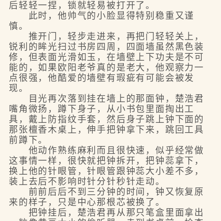
后轻轻一捏，锁就轻易被打开了。
此时，他帅气的小脸显得特别稳重又谨
慎。
推开门，轻步走进来，再把门轻轻关上，
锐利的眸光扫过书房四周，四面墙虽然黑色装
修，但表面光滑如玉，在墙壁上下功夫是不可
能的，如果欧阳老爷真的是老大，他观察力一
点很强，他酷爱的墙壁有瑕疵有可能会被发
现。
目光再次落到挂在墙上的那面钟，楚浩君
嘴角微扬，蹲下身子，从小书包里面掏出工
具，戴上防指纹手套，然后身子跳上钟下面的
那张檀香木桌上，伸手把钟拿下来，跳回工具
前蹲下。
他动作熟练麻利而且很快速，似乎经常做
这事情一样，很快就把钟拆开，把钟蕊拿下，
换上他的针眼管，针眼管跟钟蕊大小差不多，
装上去后不影响时针分针秒针走动。
前前后后不到三分钟的时间，钟又恢复原
来的样子，只是中心那根芯被换了。
把钟挂后，楚浩君再从那只笔盒里面拿出