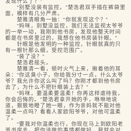
发现什么了？”
“别墅没装有监控。”楚浩君双手插在裤袋里
面，模样有几分严肃。
楚雅清眼角一抽：“你就发现这个？”
“妈咪，别墅没监控，我们无法监视太爷爷
的一举一动，我刚到他书房，发现他整天时间
都是在书房里过的，我想在他书房装针眼。”
针眼是他发明的一种监控，针眼就真的只
有一根针那么细，受控范围广。
“装了没？”
楚浩君摇头。
楚雅清一看，顿时火气上来，揪着他的耳
朵：“你这臭小子，你给我分寸一点，什么太爷
爷？我允许你这么叫了吗？你刚才都到他书房
去了，为什么不把针眼装上去？”
“妈咪，要温柔要温柔！你再这样虐待我，
你会后悔的。”楚浩君拿开她的手，咻咻地说
道，狠狠地瞪了她一眼，作为亲妈就不能对他
温柔一点吗？看看人家欧阳爷爷，对他可温柔
了。
“要我对你温柔也行，你现在马上到欧阳老
爷书房去，把你该做的事情都做好，我就会对