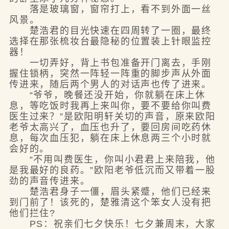
落是玻璃窗，窗帘打上，看不到外面一丝
风景。
楚浩君的目光快速在四周转了一圈，最终
选择在那张梳妆台最隐秘的位置装上针眼监控
器！
一切弄好，背上书包准备开门离去，手刚
握住锁柄，突然一阵轻一阵重的脚步声从外面
传进来，随后两个男人的对话声也传了进来。
“爷爷，晚餐还没开始，你就躺在床上休
息，等吃饭时我再上来叫你，要不要给你叫费
医生过来？”是欧阳明轩关切的声音，原来欧阳
老爷太高兴了，血压也升了，要回房间吃药休
息，每次血压犯，躺在床上休息两三个小时就
会好的。
“不用叫费医生，你叫小君君上来陪我，他
是我最好的良药。”欧阳老爷低沉而又带着一股
劲的声音传进来。
楚浩君身子一僵，眉头紧蹙，他们已经来
到门前了！该死的，楚雅清这个笨女人没有把
他们拦住?
PS：祝亲们七夕快乐！七夕兼周末，大家