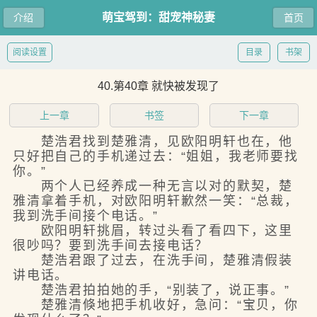
萌宝驾到：甜宠神秘妻
介绍
首页
阅读设置
目录
书架
40.第40章 就快被发现了
上一章
书签
下一章
楚浩君找到楚雅清，见欧阳明轩也在，他
只好把自己的手机递过去：“姐姐，我老师要找
你。”
两个人已经养成一种无言以对的默契，楚
雅清拿着手机，对欧阳明轩歉然一笑：“总裁，
我到洗手间接个电话。”
欧阳明轩挑眉，转过头看了看四下，这里
很吵吗？要到洗手间去接电话？
楚浩君跟了过去，在洗手间，楚雅清假装
讲电话。
楚浩君拍拍她的手，“别装了，说正事。”
楚雅清倏地把手机收好，急问：“宝贝，你