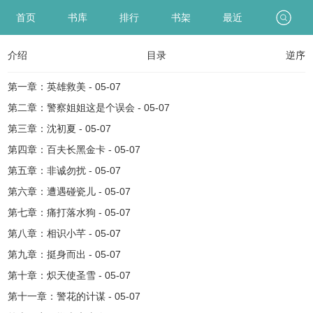
首页
书库
排行
书架
最近
介绍
目录
逆序
第一章：英雄救美 - 05-07
第二章：警察姐姐这是个误会 - 05-07
第三章：沈初夏 - 05-07
第四章：百夫长黑金卡 - 05-07
第五章：非诚勿扰 - 05-07
第六章：遭遇碰瓷儿 - 05-07
第七章：痛打落水狗 - 05-07
第八章：相识小芊 - 05-07
第九章：挺身而出 - 05-07
第十章：炽天使圣雪 - 05-07
第十一章：警花的计谋 - 05-07